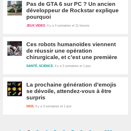
Pas de GTA 6 sur PC ? Un ancien
développeur de Rockstar explique
pourquoi
JEUX VIDEO
Il y a 3 semaines et 11 heures
Ces robots humanoïdes viennent
de réussir une opération
chirurgicale, et c’est une première
SANTÉ
,
SCIENCE
Il y a 3 semaines et 1 jour
La prochaine génération d’emojis
se dévoile, attendez-vous à être
surpris
WEB
Il y a 3 semaines et 1 jour
Interim