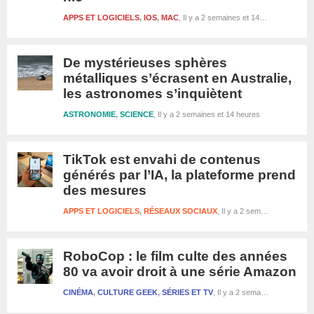
APPS ET LOGICIELS
,
IOS
,
MAC
Il y a 2 semaines et 14 heures
De mystérieuses sphères
métalliques s’écrasent en Australie,
les astronomes s’inquiètent
ASTRONOMIE
,
SCIENCE
Il y a 2 semaines et 14 heures
TikTok est envahi de contenus
générés par l’IA, la plateforme prend
des mesures
APPS ET LOGICIELS
,
RÉSEAUX SOCIAUX
Il y a 2 semaines et 14 heures
RoboCop : le film culte des années
80 va avoir droit à une série Amazon
CINÉMA
,
CULTURE GEEK
,
SÉRIES ET TV
Il y a 2 semaines et 1 jour