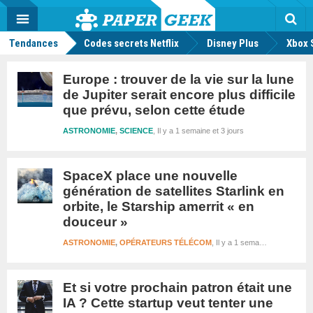
geek
Push
Dark
Facebook
Twitter
Youtube
Notification
MENU
Mode
Actu
geek
Rec
Tendances
Codes secrets Netflix
Disney Plus
Xbox 
Europe : trouver de la vie sur la lune
de Jupiter serait encore plus difficile
que prévu, selon cette étude
ASTRONOMIE
,
SCIENCE
Il y a 1 semaine et 3 jours
SpaceX place une nouvelle
génération de satellites Starlink en
orbite, le Starship amerrit « en
douceur »
ASTRONOMIE
,
OPÉRATEURS TÉLÉCOM
Il y a 1 semaine et 3 jours
Et si votre prochain patron était une
IA ? Cette startup veut tenter une