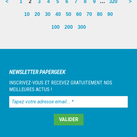
…
<
Go
1
Go
2
Go
3
Go
4
Go
5
Go
6
Go
7
Go
8
Go
9
Go
320
>
pages
to
to
to
to
to
to
to
to
to
to
10
20
30
40
50
60
70
80
90
omitted
page
page
page
page
page
page
page
page
page
page
100
200
300
Barre
latérale
1
NEWSLETTER PAPERGEEK
INSCRIVEZ-VOUS ET RECEVEZ GRATUITEMENT NOS
MEILLEURES ACTUS !
Tapez
votre
adresse
email...
*