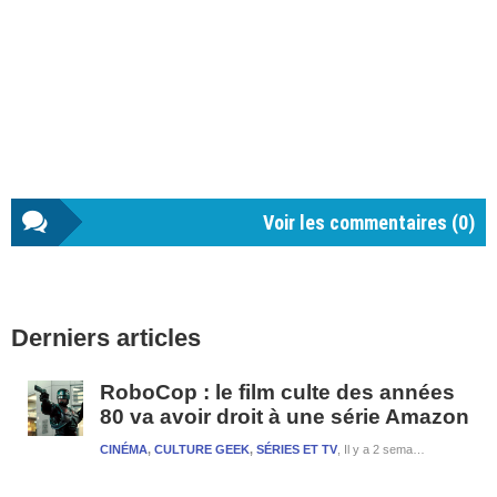
Voir les commentaires (
0
)
Barre
Derniers articles
latérale
1
RoboCop : le film culte des années
80 va avoir droit à une série Amazon
CINÉMA
,
CULTURE GEEK
,
SÉRIES ET TV
Il y a 2 semaines et 4 jours