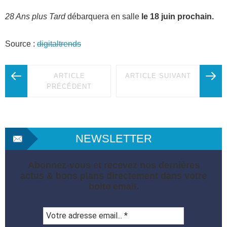
28 Ans plus Tard
débarquera en salle
le 18 juin prochain.
Source :
digitaltrends
ARTICLE
ARTICLE SUIVANT
PRÉCÉDENT
NEWSLETTER
Abonnez-vous et recevez nos dernières
actus & bons plans directement dans votre
boite email.
Votre
adresse