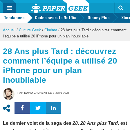
geek
Push
Dark
Facebook
Twitter
Youtube
Notification
MENU
Mode
Actu
geek
Tendances
Codes secrets Netflix
Disney Plus
Rec
Xbox
Accueil
/
Culture Geek
/
Cinéma
/
28 Ans plus Tard : découvrez comment
l’équipe a utilisé 20 iPhone pour un plan inoubliable
28 Ans plus Tard : découvrez
comment l’équipe a utilisé 20
iPhone pour un plan
inoubliable
PAR
DAVID LAURENT
LE
3 JUIN 2025
Le dernier volet de la saga des
28
,
28 Ans plus Tard
, est