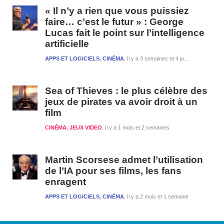
« Il n’y a rien que vous puissiez
faire… c’est le futur » : George
Lucas fait le point sur l’intelligence
artificielle
APPS ET LOGICIELS
,
CINÉMA
Il y a 3 semaines et 4 jours
Sea of Thieves : le plus célèbre des
jeux de pirates va avoir droit à un
film
CINÉMA
,
JEUX VIDEO
Il y a 1 mois et 2 semaines
Martin Scorsese admet l’utilisation
de l’IA pour ses films, les fans
enragent
APPS ET LOGICIELS
,
CINÉMA
Il y a 2 mois et 1 semaine