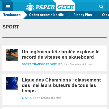
geek
Push
Dark
Facebook
Twitter
Youtube
Notification
MENU
Mode
Actu
geek
Tendances
Codes secrets Netflix
Disney Plus
Rec
Xbox
SPORT
Un ingénieur tête brulée explose le
record de vitesse en skateboard
SPORT
,
TRANSPORT
,
VOITURE
Il y a 3 années et 7 mois
Ligue des Champions : classement
des meilleurs buteurs de tous les
temps
SPORT
Il y a 4 années et 9 mois