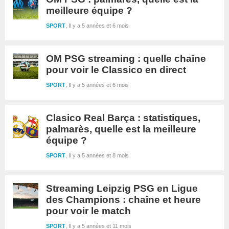
meilleure équipe ?
SPORT
Il y a 5 années et 6 mois
OM PSG streaming : quelle chaîne
pour voir le Classico en direct
SPORT
Il y a 5 années et 6 mois
Clasico Real Barça : statistiques,
palmarès, quelle est la meilleure
équipe ?
SPORT
Il y a 5 années et 8 mois
Streaming Leipzig PSG en Ligue
des Champions : chaîne et heure
pour voir le match
SPORT
Il y a 5 années et 11 mois