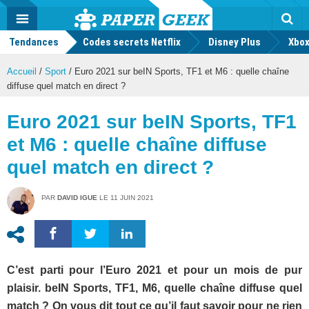
geek
Push
Dark
Facebook
Twitter
Youtube
Notification
MENU
Mode
Actu
geek
Tendances
Codes secrets Netflix
Disney Plus
Rec
Xbox
Accueil
/
Sport
/
Euro 2021 sur beIN Sports, TF1 et M6 : quelle chaîne
diffuse quel match en direct ?
Euro 2021 sur beIN Sports, TF1
et M6 : quelle chaîne diffuse
quel match en direct ?
PAR
DAVID IGUE
LE
11 JUIN 2021
C’est parti pour l’Euro 2021 et pour un mois de pur
plaisir. beIN Sports, TF1, M6, quelle chaîne diffuse quel
match ? On vous dit tout ce qu’il faut savoir pour ne rien