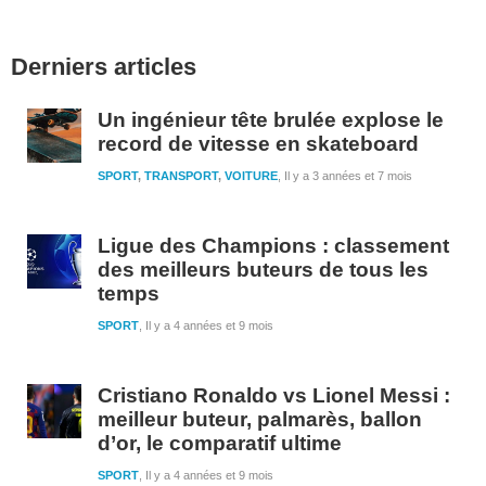
Barre
Derniers articles
latérale
1
Un ingénieur tête brulée explose le
record de vitesse en skateboard
SPORT
,
TRANSPORT
,
VOITURE
Il y a 3 années et 7 mois
Ligue des Champions : classement
des meilleurs buteurs de tous les
temps
SPORT
Il y a 4 années et 9 mois
Cristiano Ronaldo vs Lionel Messi :
meilleur buteur, palmarès, ballon
d’or, le comparatif ultime
SPORT
Il y a 4 années et 9 mois