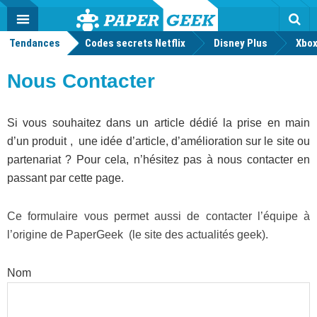
geek
Push
Dark
Facebook
Twitter
Youtube
Notification
MENU
Mode
Actu
geek
Tendances
Codes secrets Netflix
Disney Plus
Rec
Xbox
Nous Contacter
Si vous souhaitez dans un article dédié la prise en main
d’un produit , une idée d’article, d’amélioration sur le site ou
partenariat ? Pour cela, n’hésitez pas à nous contacter en
passant par cette page.
Ce formulaire vous permet aussi de contacter l’équipe à
l’origine de PaperGeek (le site des actualités geek).
Nom