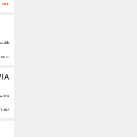
WEB
i
capable
URITÉ
’IA
actions
ITURE