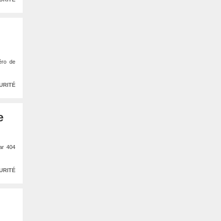
éro de
URITÉ
e
par 404
URITÉ