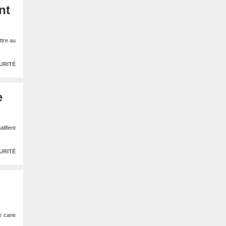
nt
ttre au
URITÉ
e
lifient
URITÉ
ne cane