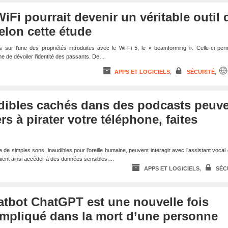
iFi pourrait devenir un véritable outil 
selon cette étude
ur l’une des propriétés introduites avec le Wi-Fi 5, le « beamforming ». Celle-ci perme
e de dévoiler l’identité des passants. De…
APPS ET LOGICIELS
,
SÉCURITÉ
,
dibles cachés dans des podcasts peuv
rs à pirater votre téléphone, faites
e simples sons, inaudibles pour l’oreille humaine, peuvent interagir avec l’assistant vocal 
raient ainsi accéder à des données sensibles.…
APPS ET LOGICIELS
,
SÉC
atbot ChatGPT est une nouvelle fois
impliqué dans la mort d’une personne