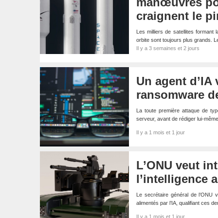
manœuvres pour
craignent le pi
Les milliers de satellites formant 
orbite sont toujours plus grands. L
Il y a 3 semaines et 2 jours
Un agent d’IA 
ransomware de 
La toute première attaque de typ
serveur, avant de rédiger lui-mê
Il y a 1 mois et 1 jour
L’ONU veut int
l’intelligence ar
Le secrétaire général de l’ONU v
alimentés par l’IA, qualifiant ces
Il y a 1 mois et 1 jour