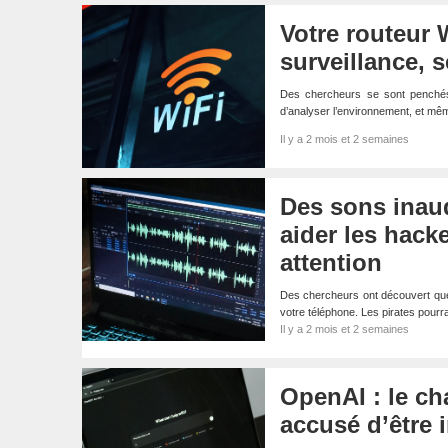
Votre routeur W
surveillance, 
Des chercheurs se sont penchés s
d’analyser l’environnement, et mêm
Il y a 2 mois et 2 semaines
Des sons inau
aider les hacke
attention
Des chercheurs ont découvert que d
votre téléphone. Les pirates pour
Il y a 2 mois et 2 semaines
OpenAI : le ch
accusé d’être 