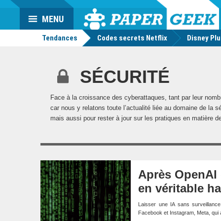
Da
Mo
Actu
MENU
geek
Tendances
Codes secrets Netflix
Disney Pl
SÉCURITÉ
Face à la croissance des cyberattaques, tant par leur nombre 
car nous y relatons toute l’actualité liée au domaine de l
mais aussi pour rester à jour sur les pratiques en matière d
Après OpenAI e
en véritable h
Laisser une IA sans surveillance
Facebook et Instagram, Meta, qui a