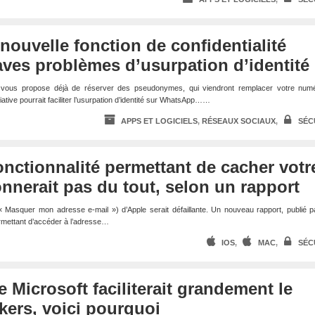
nouvelle fonction de confidentialité
aves problèmes d’usurpation d’identité
vous propose déjà de réserver des pseudonymes, qui viendront remplacer votre num
itiative pourrait faciliter l’usurpation d’identité sur WhatsApp……
APPS ET LOGICIELS
,
RÉSEAUX SOCIAUX
,
SÉC
fonctionnalité permettant de cacher votr
onnerait pas du tout, selon un rapport
(« Masquer mon adresse e-mail ») d’Apple serait défaillante. Un nouveau rapport, publié 
permettant d’accéder à l’adresse…
IOS
,
MAC
,
SÉC
de Microsoft faciliterait grandement le
ckers, voici pourquoi