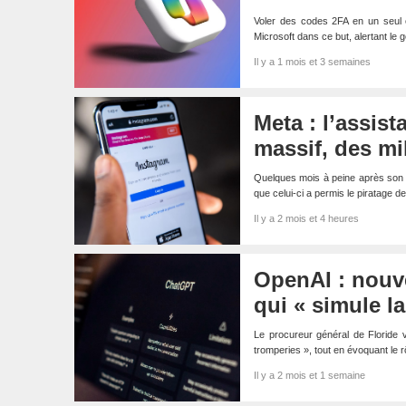
Voler des codes 2FA en un seul c
Microsoft dans ce but, alertant le
Il y a 1 mois et 3 semaines
Meta : l’assis
massif, des mi
Quelques mois à peine après son l
que celui-ci a permis le piratage 
Il y a 2 mois et 4 heures
OpenAI : nouve
qui « simule 
Le procureur général de Floride 
tromperies », tout en évoquant le
Il y a 2 mois et 1 semaine