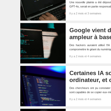
Une nouvelle plainte a été déposé
GPT-4o, serait en partie respons
Il y a 2 mois et 3 semaines
Google vient d
ampleur à base 
Des hackers auraient utilisé l’I
compromettre le géant du numérique
Il y a 2 mois et 4 semaines
Certaines IA s
ordinateur, et 
Des chercheurs ont pu constater 
sont capables de se copier eux-mê
Il y a 2 mois et 4 semaines