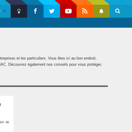
U
Push
Dark
Facebook
Twitter
Youtube
Flux
Notification
Reche
Mode
RSS
reprises et les particuliers. Vous êtes ici au bon endroit,
s MAC. Découvrez également nos conseils pour vous protéger,
Barre
e
latérale
1
ire de