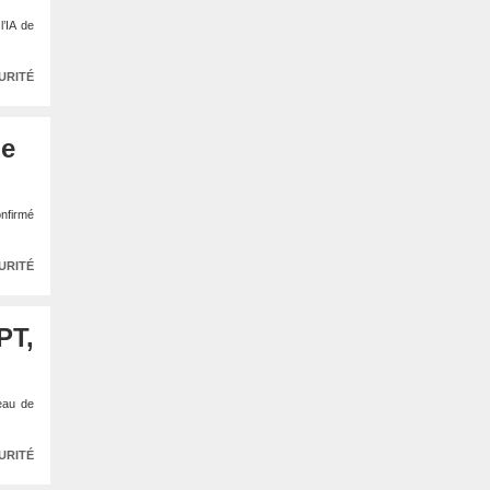
l’IA de
URITÉ
ge
onfirmé
URITÉ
PT,
eau de
URITÉ