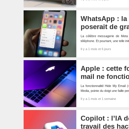
WhatsApp : la 
poserait de gr
La célèbre messagerie de Meta 
téléphone. Et pourtant, une telle in
Il y a 1 mois et 6 jours
Apple : cette 
mail ne foncti
La fonctionnalité Hide My Email 
Media, pointe du doigt une faille 
Il y a 1 mois et 1 semaine
Copilot : l’IA 
travail des ha