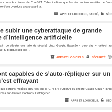
e contre le créateur de ChatGPT. Celle-ci affirme que l’un des anciens modèles de l’entr
able d’une overdose ayant causé la…
APPS ET LOGICIELS
,
SANTÉ
,
SÉC
e subir une cyberattaque de grande
d’intelligence artificielle
A afin de déceler une faille de sécurité chez Google. Baptisée « zero day », celle-ci au
. Si pratique soit-elle,…
APPS ET LOGICIELS
,
SÉCURITÉ
,
ont capables de s’auto-répliquer sur un
c’est effrayant
que certains modèles d’IA, tels que le GPT-5.4 d’OpenAI ou encore Claude Opus 4 d’Anth
mes sur d’autres machines. L’intelligence…
APPS ET LOGICIELS
,
SÉC