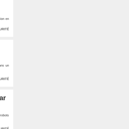
sion en
URITÉ
ans un
URITÉ
ar
 robots
URITÉ