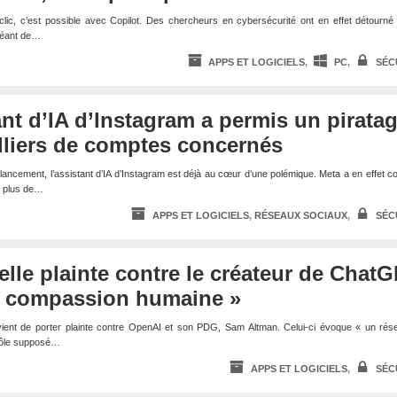
lic, c’est possible avec Copilot. Des chercheurs en cybersécurité ont en effet détourné 
 géant de…
APPS ET LOGICIELS
,
PC
,
SÉC
tant d’IA d’Instagram a permis un pirata
lliers de comptes concernés
ancement, l’assistant d’IA d’Instagram est déjà au cœur d’une polémique. Meta a en effet c
de plus de…
APPS ET LOGICIELS
,
RÉSEAUX SOCIAUX
,
SÉC
lle plainte contre le créateur de ChatG
la compassion humaine »
vient de porter plainte contre OpenAI et son PDG, Sam Altman. Celui-ci évoque « un rés
 rôle supposé…
APPS ET LOGICIELS
,
SÉC