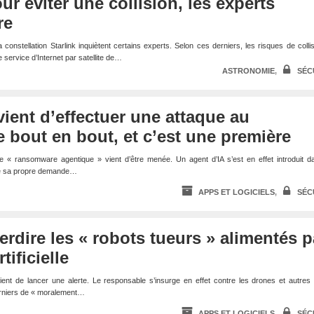
 éviter une collision, les experts
re
la constellation Starlink inquiètent certains experts. Selon ces derniers, les risques de colli
e service d’Internet par satellite de…
ASTRONOMIE
,
SÉC
vient d’effectuer une attaque au
bout en bout, et c’est une première
e « ransomware agentique » vient d’être menée. Un agent d’IA s’est en effet introduit d
me sa propre demande…
APPS ET LOGICIELS
,
SÉC
erdire les « robots tueurs » alimentés p
tificielle
ient de lancer une alerte. Le responsable s’insurge en effet contre les drones et autres
 derniers de « moralement…
APPS ET LOGICIELS
,
SÉC