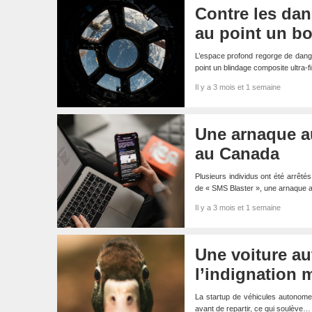
Contre les dan
au point un bou
L’espace profond regorge de dang
point un blindage composite ultra
Il y a 3 mois et 1 semaine
Une arnaque a
au Canada
Plusieurs individus ont été arrêté
de « SMS Blaster », une arnaque 
Il y a 3 mois et 1 semaine
Une voiture au
l’indignation 
La startup de véhicules autonomes
avant de repartir, ce qui soulève…