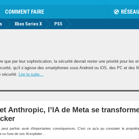
rk
Facebook
Twitter
Youtube
Notification
de
COMMENT FAIRE
RÉSEA
us
Xbox Series X
PS5
que par leur sophistication, la sécurité devrait rester une priorité pour les ent
a sécurité, qu’il s’agisse des smartphones sous Android ou iOS, des PC et de
e sécurité.
Lire la suite…
t Anthropic, l’IA de Meta se transform
acker
 peut parfois avoir d’importantes conséquences. C’est ce qu’a pu constater le propriéta
 vu l’une de ses IA exploiter…