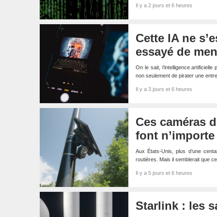
Il y a 2 jours et 6 heures
Cette IA ne s’e
essayé de men
On le sait, l’intelligence artificie
non seulement de pirater une entr
Il y a 3 jours et 6 heures
Ces caméras de
font n’importe
Aux États-Unis, plus d’une centa
routières. Mais il semblerait que c
Il y a 5 jours et 6 heures
Starlink : les 