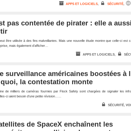
APPS ET LOGICIELS
,
SÉCURITÉ
,
st pas contentée de pirater : elle a auss
tir
lle peut être utilisée à des fins malveillantes. Mais une nouvelle étude montre que celle-ci est 
eprise, mais également d’afficher…
APPS ET LOGICIELS
,
SÉC
 surveillance américaines boostées à l
 quoi, la contestation monte
ine de milliers de caméras fournies par Flock Safety sont chargées de signaler les infr
elles-ci aient besoin d’une petite révision……
SÉCURITÉ
,
VO
satellites de SpaceX enchaînent les