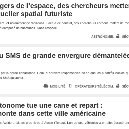
gers de l’espace, des chercheurs mette
clier spatial futuriste
ers, et notamment de radiations. Face à ce constat, des chercheurs coréens tentent de me
-fin composé de nanotubes. Dans l’espace,…
ASTRONOMIE
,
SÉC
u SMS de grande envergure démantelé
s par la police canadienne. Ceux-ci seraient responsables de ce que les autorités locales qua
au SMS qui aurait…
MOBILITÉ
,
OPÉRATEURS TÉLÉCOM
,
SÉC
tonome tue une cane et repart :
monte dans cette ville américaine
 Avride a fait les gros titres à Austin (Texas). L’un de ses véhicules a en effet écrasé u