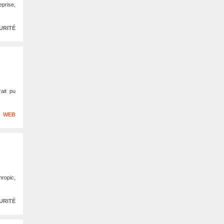
eprise,
URITÉ
rait pu
WEB
ropic,
URITÉ