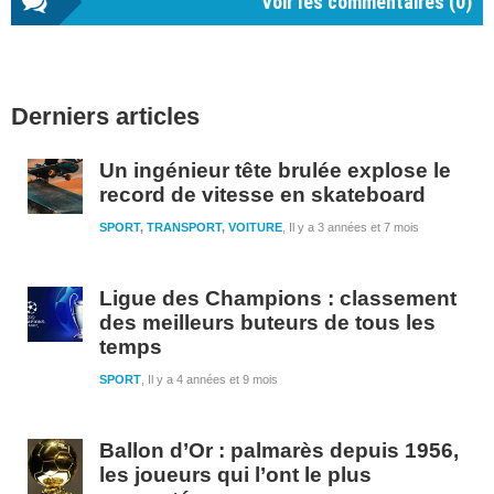
Voir les commentaires (
0
)
Barre
Derniers articles
latérale
1
Un ingénieur tête brulée explose le
record de vitesse en skateboard
SPORT
,
TRANSPORT
,
VOITURE
Il y a 3 années et 7 mois
Ligue des Champions : classement
des meilleurs buteurs de tous les
temps
SPORT
Il y a 4 années et 9 mois
Ballon d’Or : palmarès depuis 1956,
les joueurs qui l’ont le plus