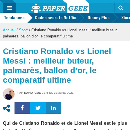
geek
Push
Dark
Facebook
Twitter
Youtube
Notification
MENU
Mode
Actu
geek
Tendances
Codes secrets Netflix
Disney Plus
Rec
Xbox
Accueil
/
Sport
/
Cristiano Ronaldo vs Lionel Messi : meilleur buteur,
palmarès, ballon d’or, le comparatif ultime
Cristiano Ronaldo vs Lionel
Messi : meilleur buteur,
palmarès, ballon d’or, le
comparatif ultime
PAR
DAVID IGUE
LE
5 NOVEMBRE 2021
Qui de Cristiano Ronaldo et de Lionel Messi est le plus