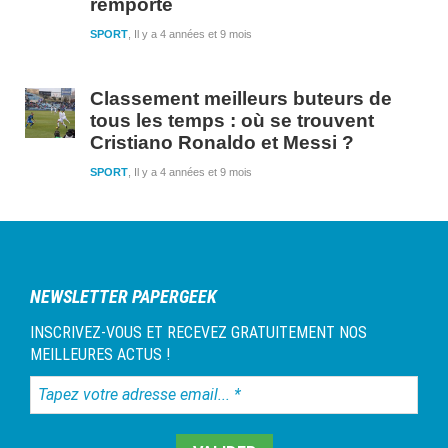
remporté
SPORT
Il y a 4 années et 9 mois
Classement meilleurs buteurs de
tous les temps : où se trouvent
Cristiano Ronaldo et Messi ?
SPORT
Il y a 4 années et 9 mois
NEWSLETTER PAPERGEEK
INSCRIVEZ-VOUS ET RECEVEZ GRATUITEMENT NOS
MEILLEURES ACTUS !
Tapez
votre
adresse