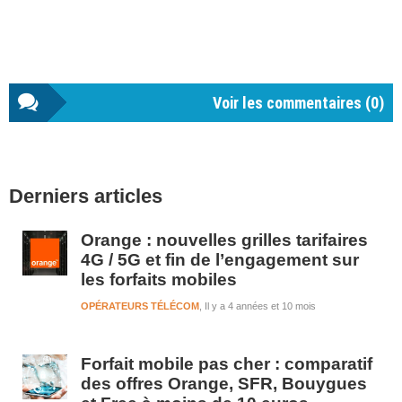
Voir les commentaires (
0
)
Barre
Derniers articles
latérale
1
Orange : nouvelles grilles tarifaires
4G / 5G et fin de l’engagement sur
les forfaits mobiles
OPÉRATEURS TÉLÉCOM
Il y a 4 années et 10 mois
Forfait mobile pas cher : comparatif
des offres Orange, SFR, Bouygues