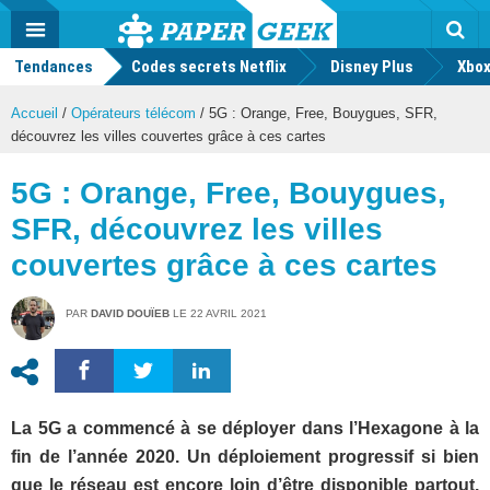
geek
Push
Dark
Facebook
Twitter
Youtube
Notification
MENU
Mode
Actu
geek
Tendances
Codes secrets Netflix
Disney Plus
Rec
Xbox
Accueil
/
Opérateurs télécom
/
5G : Orange, Free, Bouygues, SFR,
découvrez les villes couvertes grâce à ces cartes
5G : Orange, Free, Bouygues,
SFR, découvrez les villes
couvertes grâce à ces cartes
PAR
DAVID DOUÏEB
LE
22 AVRIL 2021
La 5G a commencé à se déployer dans l’Hexagone à la
fin de l’année 2020. Un déploiement progressif si bien
que le réseau est encore loin d’être disponible partout.