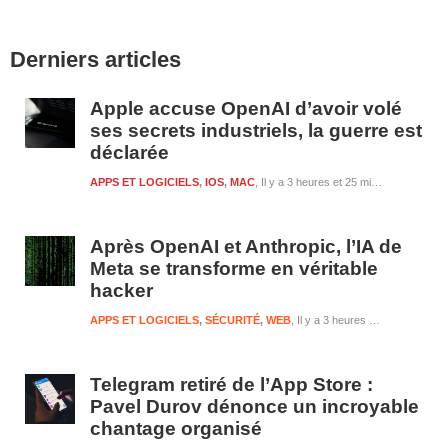
Barre
Derniers articles
latérale
1
Apple accuse OpenAI d’avoir volé
ses secrets industriels, la guerre est
déclarée
APPS ET LOGICIELS
,
IOS
,
MAC
Il y a 3 heures et 25 minutes
Après OpenAI et Anthropic, l’IA de
Meta se transforme en véritable
hacker
APPS ET LOGICIELS
,
SÉCURITÉ
,
WEB
Il y a 3 heures et 26 minutes
Telegram retiré de l’App Store :
Pavel Durov dénonce un incroyable
chantage organisé