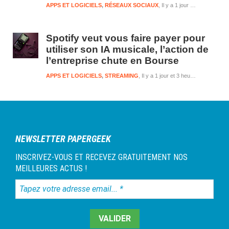
APPS ET LOGICIELS
,
RÉSEAUX SOCIAUX
Il y a 1 jour et 3 heures
Spotify veut vous faire payer pour
utiliser son IA musicale, l’action de
l’entreprise chute en Bourse
APPS ET LOGICIELS
,
STREAMING
Il y a 1 jour et 3 heures
NEWSLETTER PAPERGEEK
INSCRIVEZ-VOUS ET RECEVEZ GRATUITEMENT NOS
MEILLEURES ACTUS !
Tapez
votre
adresse
email...