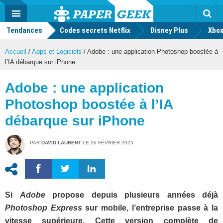
geek
Push
Dark
Facebook
Twitter
Youtube
Notification
MENU
Mode
Actu
geek
Tendances
Codes secrets Netflix
Disney Plus
Rec
Xbox
Accueil
/
Apps et Logiciels
/
Adobe : une application Photoshop boostée à
l’IA débarque sur iPhone
Adobe : une application
Photoshop boostée à l’IA
débarque sur iPhone
PAR
DAVID LAURENT
LE
26 FÉVRIER 2025
Si
Adobe
propose depuis plusieurs années déjà
Photoshop Express
sur mobile, l’entreprise passe à la
vitesse supérieure. Cette version complète de