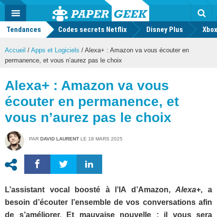
geek
Push
Dark
Facebook
Twitter
Youtube
Notification
MENU
Mode
Actu
geek
Tendances
Codes secrets Netflix
Disney Plus
Rec
Xbox
Accueil
/
Apps et Logiciels
/
Alexa+ : Amazon va vous écouter en
permanence, et vous n’aurez pas le choix
Alexa+ : Amazon va vous
écouter en permanence, et
vous n’aurez pas le choix
PAR
DAVID LAURENT
LE
18 MARS 2025
L’assistant vocal boosté à l’IA d’Amazon,
Alexa+
, a
besoin d’écouter l’ensemble de vos conversations afin
de s’améliorer. Et mauvaise nouvelle : il vous sera