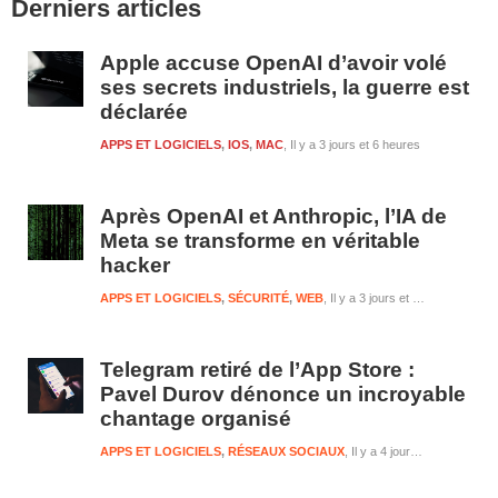
Derniers articles
latérale
1
Apple accuse OpenAI d’avoir volé
ses secrets industriels, la guerre est
déclarée
APPS ET LOGICIELS
,
IOS
,
MAC
Il y a 3 jours et 6 heures
Après OpenAI et Anthropic, l’IA de
Meta se transforme en véritable
hacker
APPS ET LOGICIELS
,
SÉCURITÉ
,
WEB
Il y a 3 jours et 6 heures
Telegram retiré de l’App Store :
Pavel Durov dénonce un incroyable
chantage organisé
APPS ET LOGICIELS
,
RÉSEAUX SOCIAUX
Il y a 4 jours et 6 heures