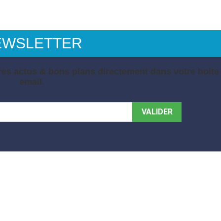
EWSLETTER
es actus & bons plans directement dans votre boite
email.