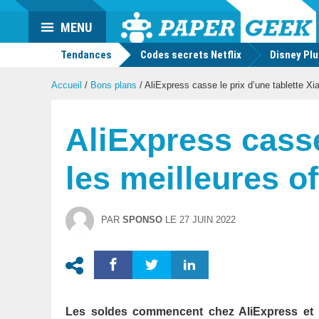
Actu
MENU
geek
Tendances
Codes secrets Netflix
Disney Pl
Accueil
/
Bons plans
/
AliExpress casse le prix d’une tablette Xia
AliExpress casse
les meilleures of
PAR
SPONSO
LE
27 JUIN 2022
Les soldes commencent chez AliExpress et o