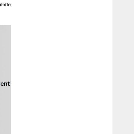
latérale
lette
1