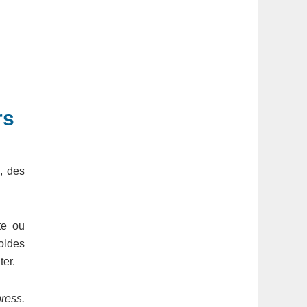
rs
, des
te ou
soldes
ter.
press.