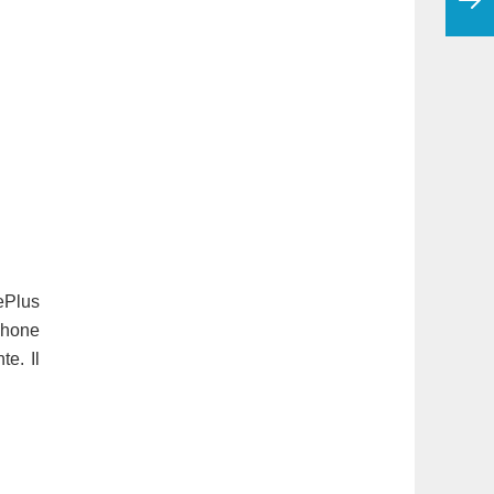
ePlus
phone
e. Il