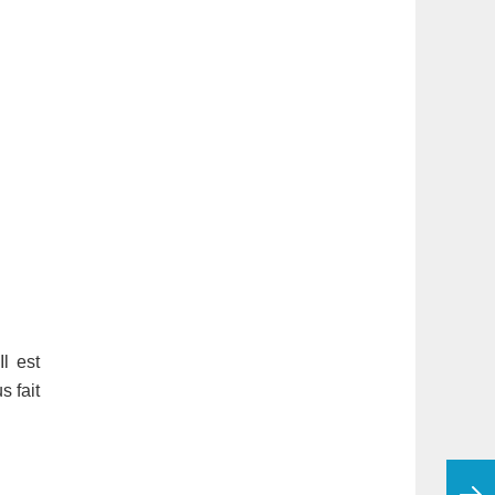
l est
 fait