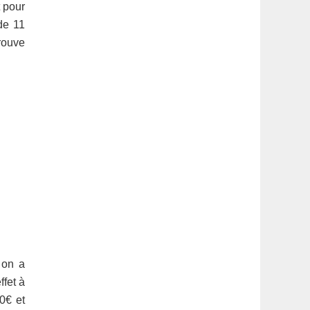
t pour
de 11
rouve
 on a
fet à
0€ et