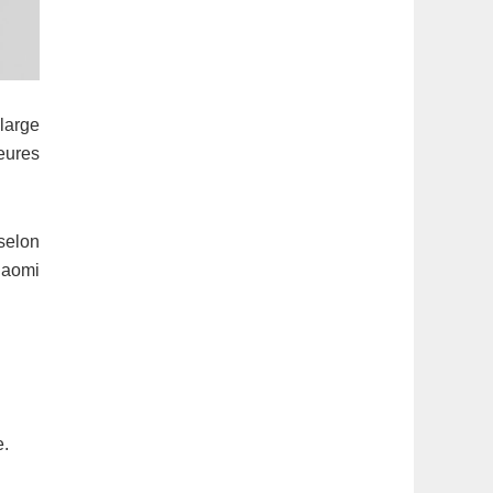
large
eures
selon
iaomi
e.