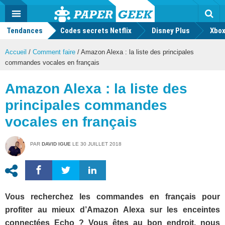
geek
Push
Dark
Facebook
Twitter
Youtube
Notification
MENU
Mode
Actu
geek
Tendances
Codes secrets Netflix
Disney Plus
Rec
Xbox
Accueil
/
Comment faire
/
Amazon Alexa : la liste des principales
commandes vocales en français
Amazon Alexa : la liste des
principales commandes
vocales en français
PAR
DAVID IGUE
LE
30 JUILLET 2018
Vous recherchez les commandes en français pour
profiter au mieux d’Amazon Alexa sur les enceintes
connectées Echo ? Vous êtes au bon endroit, nous