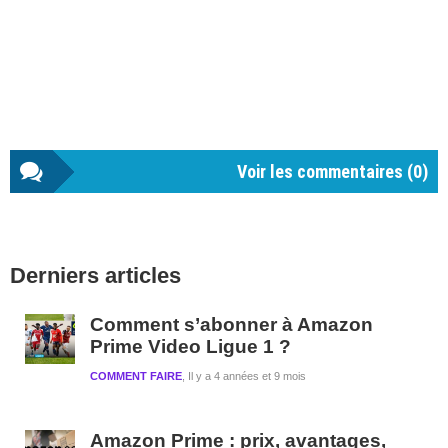
Voir les commentaires (
0
)
Barre
Derniers articles
latérale
1
Comment s’abonner à Amazon
Prime Video Ligue 1 ?
COMMENT FAIRE
Il y a 4 années et 9 mois
Amazon Prime : prix, avantages,