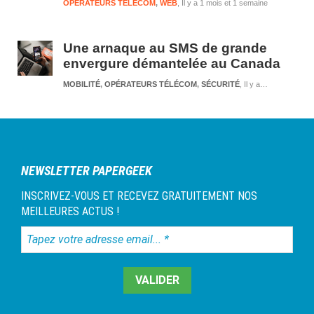
OPÉRATEURS TÉLÉCOM
,
WEB
Il y a 1 mois et 1 semaine
Une arnaque au SMS de grande
envergure démantelée au Canada
MOBILITÉ
,
OPÉRATEURS TÉLÉCOM
,
SÉCURITÉ
Il y a 3 mois et 1 semaine
NEWSLETTER PAPERGEEK
INSCRIVEZ-VOUS ET RECEVEZ GRATUITEMENT NOS
MEILLEURES ACTUS !
Tapez
votre
adresse
email...
*