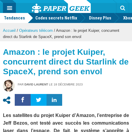
geek
Push
Dark
Facebook
Twitter
Youtube
Notification
MENU
Mode
Actu
geek
Tendances
Codes secrets Netflix
Disney Plus
Rec
Xbox
Accueil
/
Opérateurs télécom
/
Amazon : le projet Kuiper, concurrent
direct du Starlink de SpaceX, prend son envol
Amazon : le projet Kuiper,
concurrent direct du Starlink de
SpaceX, prend son envol
PAR
DAVID LAURENT
LE
18 DÉCEMBRE 2023
Les satellites du projet Kuiper d’Amazon, l’entreprise de
Jeff Bezos, ont testé avec succès les communications
laser dans l’espace. De fait, le système s’apprête à