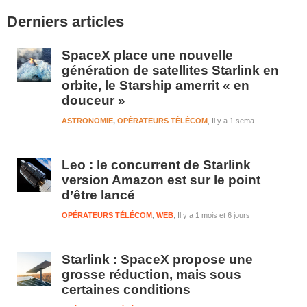
Barre
Derniers articles
latérale
1
SpaceX place une nouvelle
génération de satellites Starlink en
orbite, le Starship amerrit « en
douceur »
ASTRONOMIE
,
OPÉRATEURS TÉLÉCOM
Il y a 1 semaine et 5 jours
Leo : le concurrent de Starlink
version Amazon est sur le point
d’être lancé
OPÉRATEURS TÉLÉCOM
,
WEB
Il y a 1 mois et 6 jours
Starlink : SpaceX propose une
grosse réduction, mais sous
certaines conditions