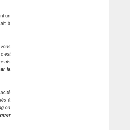
nt un
ait à
avons
 c’est
ents
ar la
cacité
nés à
ng en
ntrer