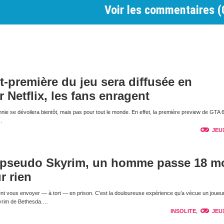
Voir les commentaires (
nt-première du jeu sera diffusée en
r Netflix, les fans enragent
nnie se dévoilera bientôt, mais pas pour tout le monde. En effet, la première preview de GTA 
…
JEU
 pseudo Skyrim, un homme passe 18 m
r rien
nt vous envoyer — à tort — en prison. C’est la douloureuse expérience qu’a vécue un joueur
kyrim de Bethesda.…
INSOLITE
,
JEU