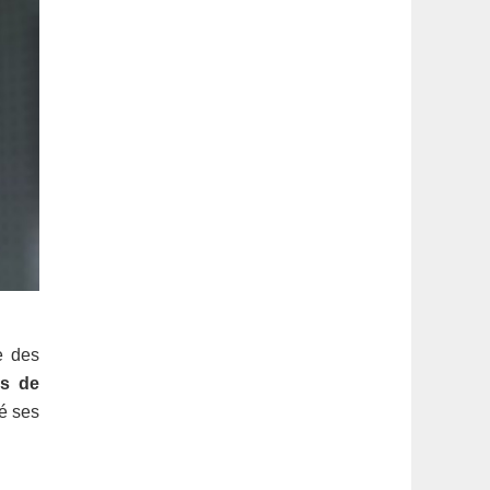
e des
es de
é ses