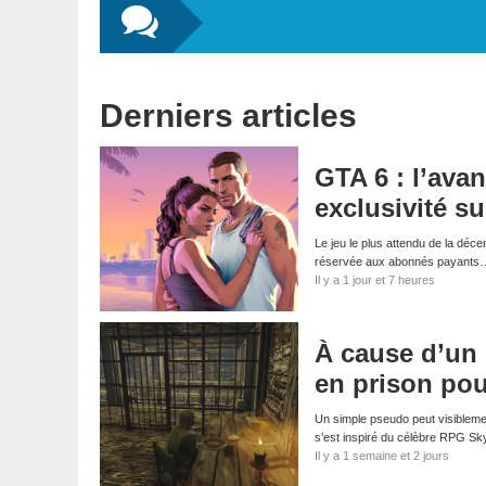
Derniers articles
GTA 6 : l’ava
exclusivité su
Le jeu le plus attendu de la déce
réservée aux abonnés payants
Il y a 1 jour et 7 heures
À cause d’un
en prison pou
Un simple pseudo peut visibleme
s’est inspiré du célèbre RPG S
Il y a 1 semaine et 2 jours