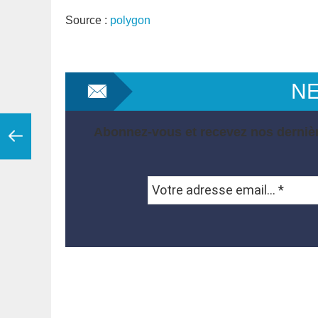
Source :
polygon
N
Abonnez-vous et recevez nos dernièr
Votre
adresse
email...
*