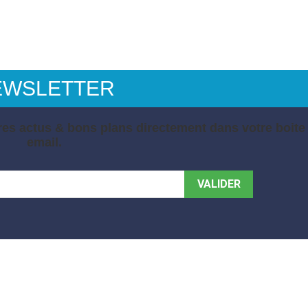
EWSLETTER
es actus & bons plans directement dans votre boite
email.