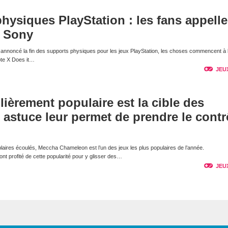
physiques PlayStation : les fans appelle
e Sony
nnoncé la fin des supports physiques pour les jeux PlayStation, les choses commencent à 
pte X Does it…
JEU
lièrement populaire est la cible des
e astuce leur permet de prendre le contr
laires écoulés, Meccha Chameleon est l’un des jeux les plus populaires de l’année.
t profité de cette popularité pour y glisser des…
JEU