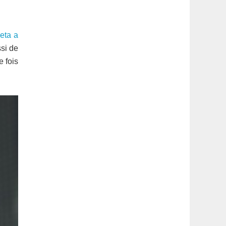
latérale
1
eta a
ssi de
te fois