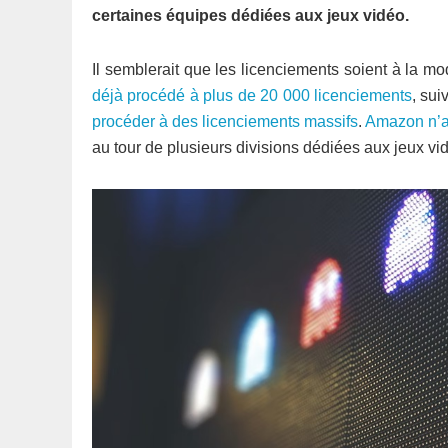
certaines équipes dédiées aux jeux vidéo.
Il semblerait que les licenciements soient à la 
déjà procédé à plus de 20 000 licenciements
, sui
procéder à des licenciements massifs
.
Amazon n’a
au tour de plusieurs divisions dédiées aux jeux vi