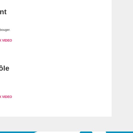
nt
bouger.
X VIDEO
ôle
X VIDEO