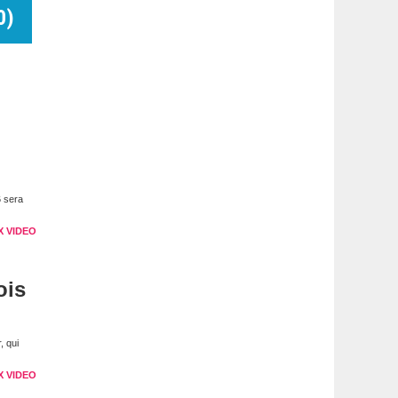
0
)
6 sera
X VIDEO
ois
, qui
X VIDEO