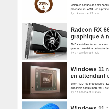
Malgré la pénurie de semi-cond
processeurs. AMD Zen 4 promet
Il y a 4 années et 9 mois
Radeon RX 66
graphique à m
AMD vient d’ajouter un nouveau 
gamme. Loin d’être un foudre d
Il y a 4 années et 9 mois
Windows 11 ra
en attendant u
Selon AMD, les processeurs Ryz
disponible depuis mercredi 5 oc
Il y a 4 années et 10 mois
Windows 11 : 