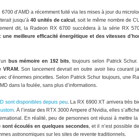
 RX 6700 d’AMD a récemment fuité via les mises à jour du microlo
terait jusqu’à
40 unités de calcul
, soit le même nombre de C
rement dit, la Radeon RX 6700 succédera à la série RX 57
ec
une meilleure efficacité énergétique et des vitesses d’ho
’un
bus mémoire en 192 bits
, toujours selon Patrick Schur.
de VRAM.
Son lancement devrait en outre avoir lieu courant ja
vec d’énormes pincettes. Selon Patrick Schur toujours, une R
MD dans la foulée, sans plus d’informations.
 sont disponibles depuis peu
. La RX 6900 XT arrivera très bi
Custom.
À l’instar des RTX 3000 Ampere d’Nvidia, elles s’affich
ernational. En réalité, peu de personnes ont réussi à mettre l
e sont écoulés en quelques secondes
, et il n’est possible d
es astronomiques sur les sites de revente traditionnels.