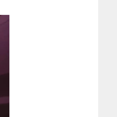
latérale
1