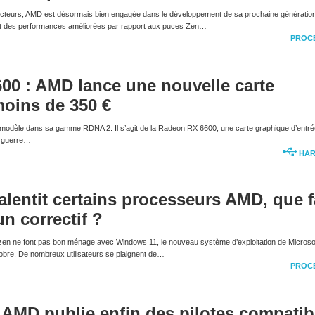
ucteurs, AMD est désormais bien engagée dans le développement de sa prochaine génératio
 des performances améliorées par rapport aux puces Zen…
PROC
00 : AMD lance une nouvelle carte
oins de 350 €
modèle dans sa gamme RDNA 2. Il s’agit de la Radeon RX 6600, une carte graphique d’entré
e guerre…
HA
lentit certains processeurs AMD, que f
n correctif ?
en ne font pas bon ménage avec Windows 11, le nouveau système d’exploitation de Microso
tobre. De nombreux utilisateurs se plaignent de…
PROC
AMD publie enfin des pilotes compatib