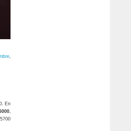
embre
,
D. En
6000
,
s 5700