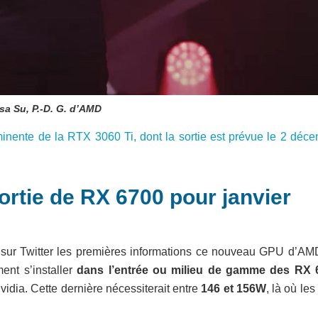
sa Su, P.-D. G. d’AMD
minente de la RTX 3060 Ti, dont la sortie est prévue le 2 déc
rtie de RX 6700 pour janvier
ié sur Twitter les premières informations ce nouveau GPU d’AM
ent s’installer
dans l’entrée ou milieu de gamme des RX 
vidia. Cette dernière nécessiterait entre
146 et 156W
, là où le