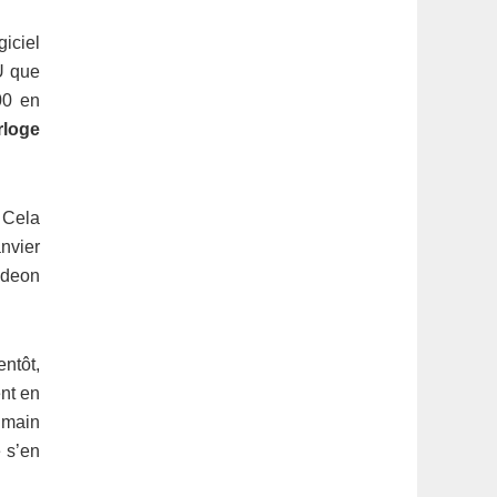
giciel
U que
00 en
rloge
 Cela
nvier
adeon
entôt,
ent en
a main
e s’en