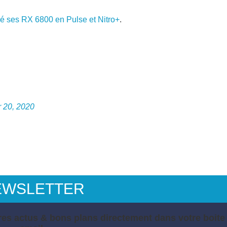
lé ses RX 6800 en Pulse et Nitro+
.
 20, 2020
EWSLETTER
es actus & bons plans directement dans votre boite