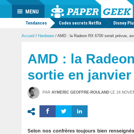
Actu
MENU
geek
Tendances
Codes secrets Netflix
Disney Pl
Accueil
/
Hardware
/
AMD : la Radeon RX 6700 serait prévue, ave
AMD : la Radeon
sortie en janvier
PAR
AYMERIC GEOFFRE-ROULAND
LE
24 NOVE
Selon nos confrères toujours bien renseigné