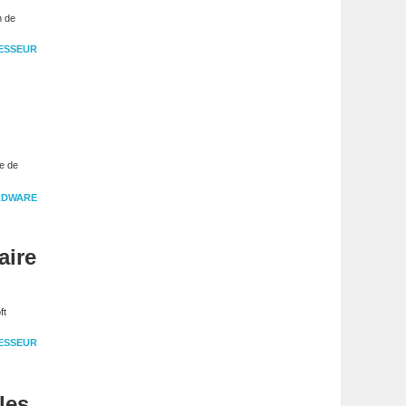
n de
ESSEUR
e de
RDWARE
aire
ft
ESSEUR
les