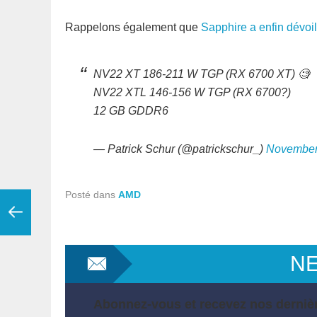
Rappelons également que
Sapphire a enfin dévoi
NV22 XT 186-211 W TGP (RX 6700 XT) 🧐
NV22 XTL 146-156 W TGP (RX 6700?)
12 GB GDDR6
— Patrick Schur (@patrickschur_)
November
Posté dans
AMD
N
Abonnez-vous et recevez nos dernièr