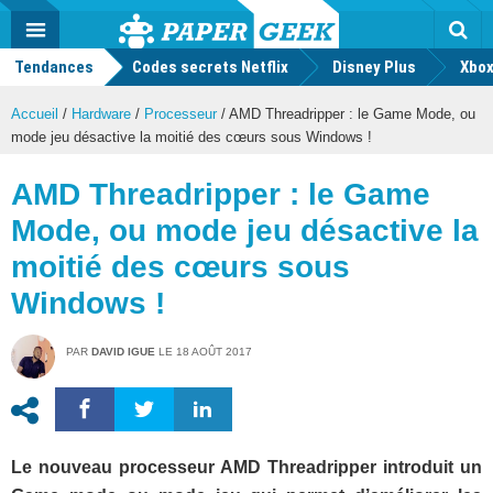
geek
Push
Dark
Facebook
Twitter
Youtube
Notification
MENU
Mode
Actu
geek
Tendances
Codes secrets Netflix
Disney Plus
Rec
Xbox
Accueil
/
Hardware
/
Processeur
/
AMD Threadripper : le Game Mode, ou
mode jeu désactive la moitié des cœurs sous Windows !
AMD Threadripper : le Game
Mode, ou mode jeu désactive la
moitié des cœurs sous
Windows !
PAR
DAVID IGUE
LE
18 AOÛT 2017
Le nouveau processeur AMD Threadripper introduit un