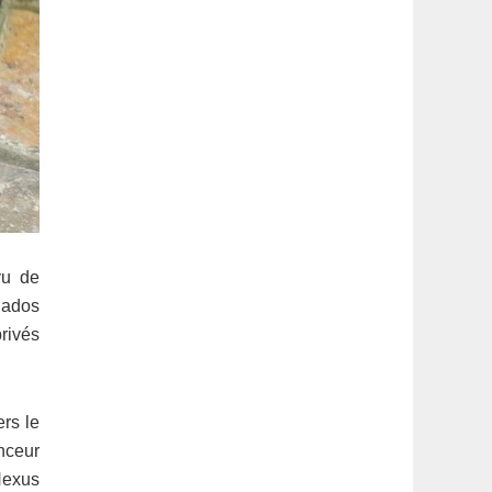
vu de
onados
privés
rs le
anceur
Nexus