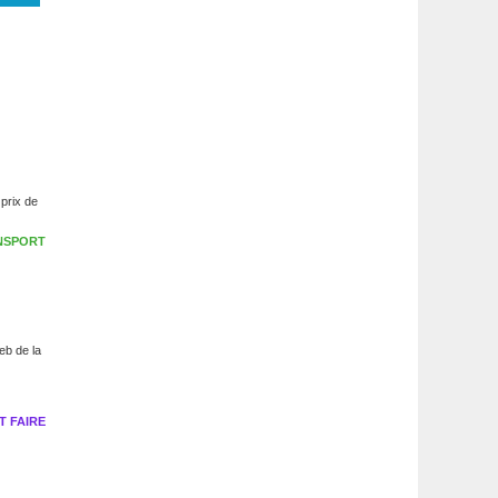
 prix de
NSPORT
web de la
 FAIRE