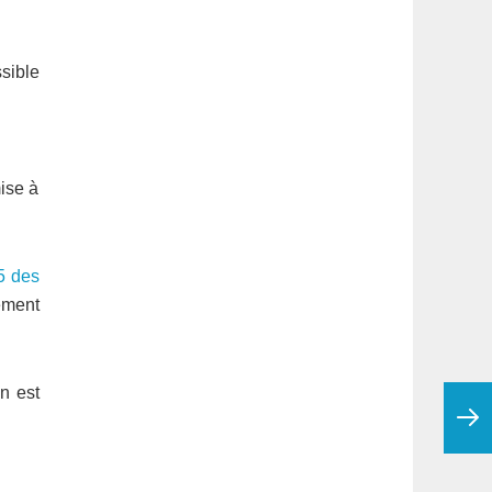
sible
ise à
5 des
ement
n est