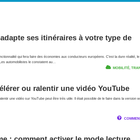
dapte ses itinéraires à votre type de
ctionnalité qui fera faire des économies aux conducteurs européens. C’est la dure réalité, le
 Les automobilistes le constatent au…
MOBILITÉ
,
TRA
lérer ou ralentir une vidéo YouTube
alentir une vidéo sur YouTube peut être très utile. Il était possible de le faire dans la version 
COMMENT
e : comment activer le mode lecture