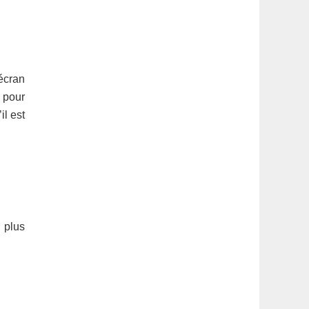
’écran
t pour
il est
 plus