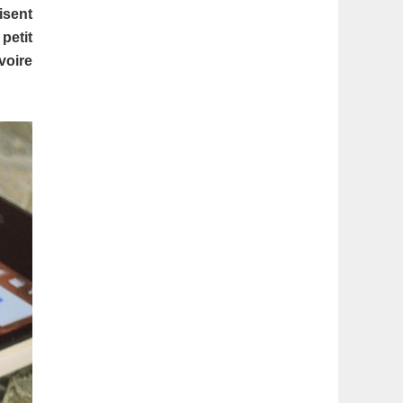
latérale
isent
petit
1
voire