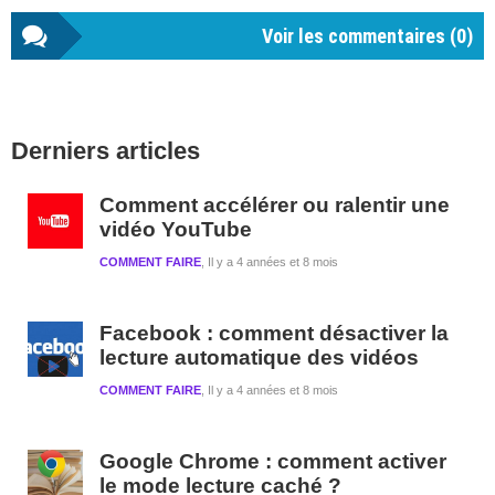
Voir les commentaires (
0
)
Barre
Derniers articles
latérale
1
Comment accélérer ou ralentir une
vidéo YouTube
COMMENT FAIRE
Il y a 4 années et 8 mois
Facebook : comment désactiver la
lecture automatique des vidéos
COMMENT FAIRE
Il y a 4 années et 8 mois
Google Chrome : comment activer
le mode lecture caché ?