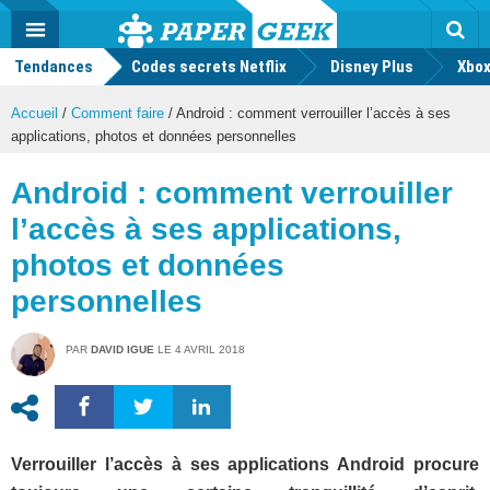
geek
Push
Dark
Facebook
Twitter
Youtube
Notification
MENU
Mode
Actu
geek
Tendances
Codes secrets Netflix
Disney Plus
Rec
Xbox
Accueil
/
Comment faire
/
Android : comment verrouiller l’accès à ses
applications, photos et données personnelles
Android : comment verrouiller
l’accès à ses applications,
photos et données
personnelles
PAR
DAVID IGUE
LE
4 AVRIL 2018
Verrouiller l’accès à ses applications Android procure