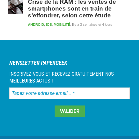
Crise de la RAM : les ventes de
smartphones sont en train de
s’effondrer, selon cette étude
ANDROID
,
IOS
,
MOBILITÉ
Il y a 3 semaines et 4 jours
NEWSLETTER PAPERGEEK
INSCRIVEZ-VOUS ET RECEVEZ GRATUITEMENT NOS
MEILLEURES ACTUS !
Tapez
votre
adresse
email...
*