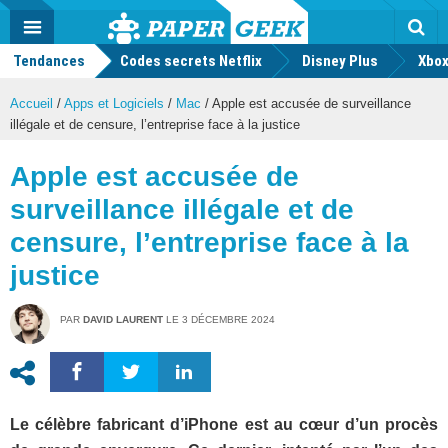
geek
Push
Dark
Facebook
Twitter
Youtube
Notification
MENU
Mode
Actu
geek
Tendances
Codes secrets Netflix
Disney Plus
Rec
Xbox
Accueil
/
Apps et Logiciels
/
Mac
/
Apple est accusée de surveillance
illégale et de censure, l’entreprise face à la justice
Apple est accusée de
surveillance illégale et de
censure, l’entreprise face à la
justice
PAR
DAVID LAURENT
LE
3 DÉCEMBRE 2024
Le célèbre fabricant d’iPhone est au cœur d’un procès