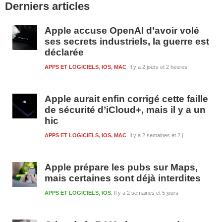
Derniers articles
latérale
1
Apple accuse OpenAI d’avoir volé
ses secrets industriels, la guerre est
déclarée
APPS ET LOGICIELS
,
IOS
,
MAC
Il y a 2 jours et 2 heures
Apple aurait enfin corrigé cette faille
de sécurité d’iCloud+, mais il y a un
hic
APPS ET LOGICIELS
,
IOS
,
MAC
Il y a 2 semaines et 2 jours
Apple prépare les pubs sur Maps,
mais certaines sont déjà interdites
APPS ET LOGICIELS
,
IOS
Il y a 2 semaines et 5 jours