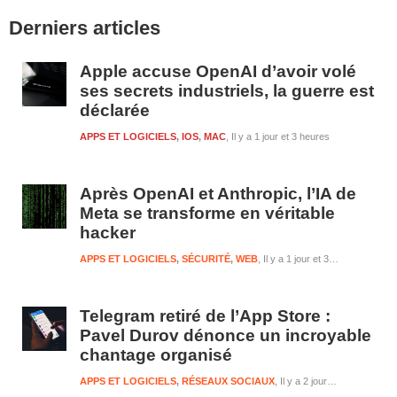
Barre
Derniers articles
latérale
1
Apple accuse OpenAI d’avoir volé
ses secrets industriels, la guerre est
déclarée
APPS ET LOGICIELS
,
IOS
,
MAC
Il y a 1 jour et 3 heures
Après OpenAI et Anthropic, l’IA de
Meta se transforme en véritable
hacker
APPS ET LOGICIELS
,
SÉCURITÉ
,
WEB
Il y a 1 jour et 3 heures
Telegram retiré de l’App Store :
Pavel Durov dénonce un incroyable
chantage organisé
APPS ET LOGICIELS
,
RÉSEAUX SOCIAUX
Il y a 2 jours et 3 heures