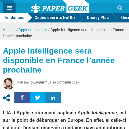
geek
Push
Dark
Facebook
Twitter
Youtube
Notification
MENU
Mode
Actu
geek
Tendances
Codes secrets Netflix
Disney Plus
Rec
Xbox
Accueil
/
Apps et Logiciels
/
Apple Intelligence sera disponible en France
l’année prochaine
Apple Intelligence sera
disponible en France l’année
prochaine
PAR
DAVID LAURENT
LE
29 OCTOBRE 2024
L’IA d’Apple, sobrement baptisée
Apple Intelligence
, est
sur le point de débarquer en Europe. En effet, si celle-ci
est pour l’instant réservée à certains pays anglophones,