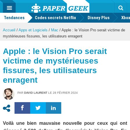
geek
Push
Dark
Facebook
Twitter
Youtube
Notification
MENU
Mode
Actu
geek
Tendances
Codes secrets Netflix
Disney Plus
Rec
Xbox
Accueil
/
Apps et Logiciels
/
Mac
/
Apple : le Vision Pro serait victime de
mystérieuses fissures, les utilisateurs enragent
Apple : le Vision Pro serait
victime de mystérieuses
fissures, les utilisateurs
enragent
PAR
DAVID LAURENT
LE
28 FÉVRIER 2024
Voilà une bien mauvaise nouvelle pour ceux qui ont