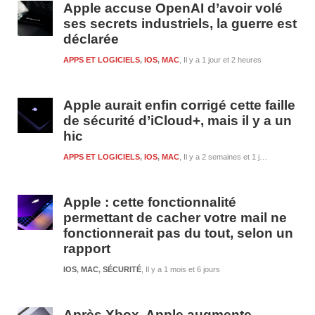
Apple accuse OpenAI d’avoir volé
ses secrets industriels, la guerre est
déclarée
APPS ET LOGICIELS
,
IOS
,
MAC
Il y a 1 jour et 2 heures
Apple aurait enfin corrigé cette faille
de sécurité d’iCloud+, mais il y a un
hic
APPS ET LOGICIELS
,
IOS
,
MAC
Il y a 2 semaines et 1 jour
Apple : cette fonctionnalité
permettant de cacher votre mail ne
fonctionnerait pas du tout, selon un
rapport
IOS
,
MAC
,
SÉCURITÉ
Il y a 1 mois et 6 jours
Après Xbox, Apple augmente