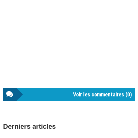
Voir les commentaires (
0
)
Barre
Derniers articles
latérale
1