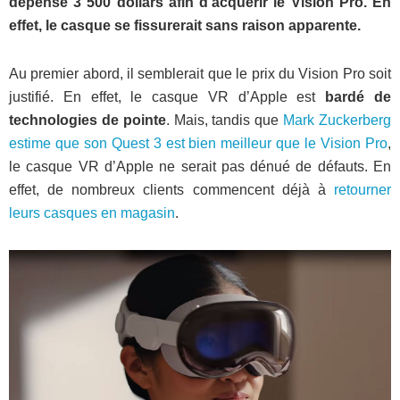
dépensé 3 500 dollars afin d’acquérir le Vision Pro. En
effet, le casque se fissurerait sans raison apparente.
Au premier abord, il semblerait que le prix du Vision Pro soit
justifié. En effet, le casque VR d’Apple est
bardé de
technologies de pointe
. Mais, tandis que
Mark Zuckerberg
estime que son Quest 3 est bien meilleur que le Vision Pro
,
le casque VR d’Apple ne serait pas dénué de défauts. En
effet, de nombreux clients commencent déjà à
retourner
leurs casques en magasin
.