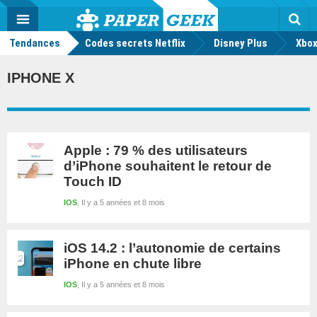
geek
Push
Dark
Facebook
Twitter
Youtube
Notification
MENU
Mode
Actu
geek
Tendances
Codes secrets Netflix
Disney Plus
Rec
Xbox
IPHONE X
Apple : 79 % des utilisateurs
d’iPhone souhaitent le retour de
Touch ID
IOS
Il y a 5 années et 8 mois
iOS 14.2 : l’autonomie de certains
iPhone en chute libre
IOS
Il y a 5 années et 8 mois