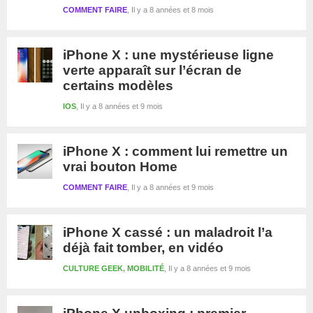
COMMENT FAIRE
Il y a 8 années et 8 mois
iPhone X : une mystérieuse ligne
verte apparaît sur l’écran de
certains modèles
IOS
Il y a 8 années et 9 mois
iPhone X : comment lui remettre un
vrai bouton Home
COMMENT FAIRE
Il y a 8 années et 9 mois
iPhone X cassé : un maladroit l’a
déjà fait tomber, en vidéo
CULTURE GEEK
,
MOBILITÉ
Il y a 8 années et 9 mois