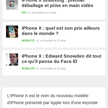
iPhone X unboxing : premier
déballage et prise en main vidéo
IOS
Il y a 8 années et 9 mois
iPhone X : quel est son prix ailleurs
dans le monde ?
MOBILITÉ
Il y a 8 années et 10 mois
iPhone X : Edward Snowden dit tout
ce qu’il pense du Face ID
MOBILITÉ
Il y a 8 années et 10 mois
Barre
latérale
L'iPhone X est le nom du nouveau modèle
1
d'iPhone présenté par Apple lors d'une keynote