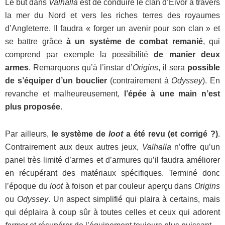
Le but dans
Valhalla
est de conduire le clan d’Eivor à travers
la mer du Nord et vers les riches terres des royaumes
d’Angleterre. Il faudra « forger un avenir pour son clan » et
se battre grâce
à un système de combat remanié
, qui
comprend par exemple la possibilité
de manier deux
armes
. Remarquons qu’à l’instar d’
Origins
, il sera
possible
de s’équiper d’un bouclier
(contrairement à
Odyssey
). En
revanche et malheureusement,
l’épée à une main n’est
plus proposée
.
Par ailleurs,
le système de
loot
a été revu (et corrigé ?)
.
Contrairement aux deux autres jeux,
Valhalla
n’offre qu’un
panel très limité d’armes et d’armures qu’il faudra améliorer
en récupérant des matériaux spécifiques. Terminé donc
l’époque du
loot
à foison et par couleur aperçu dans
Origins
ou
Odyssey
. Un aspect simplifié qui plaira à certains, mais
qui déplaira à coup sûr à toutes celles et ceux qui adorent