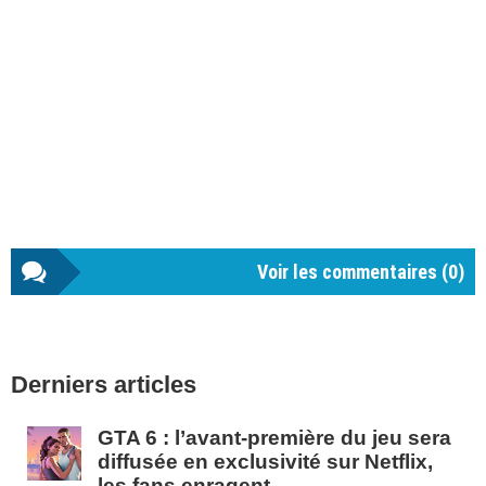
Voir les commentaires (
0
)
Barre
Derniers articles
latérale
1
GTA 6 : l’avant-première du jeu sera
diffusée en exclusivité sur Netflix,
les fans enragent