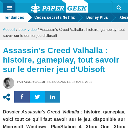
geek
Push
Dark
Facebook
Twitter
Youtube
Notification
MENU
Mode
Actu
geek
Tendances
Codes secrets Netflix
Disney Plus
Rec
Xbox
Accueil
/
Jeux video
/
Assassin’s Creed Valhalla : histoire, gameplay, tout
savoir sur le dernier jeu d’Ubisoft
Assassin’s Creed Valhalla :
histoire, gameplay, tout savoir
sur le dernier jeu d’Ubisoft
PAR
AYMERIC GEOFFRE-ROULAND
LE
22 MARS 2021
Dossier
Assassin’s Creed Valhalla
: histoire, gameplay,
voici tout ce qu’il faut savoir sur le jeu, disponible sur
Microsoft Windows, PlayStation 4, Xbox One, Xbox