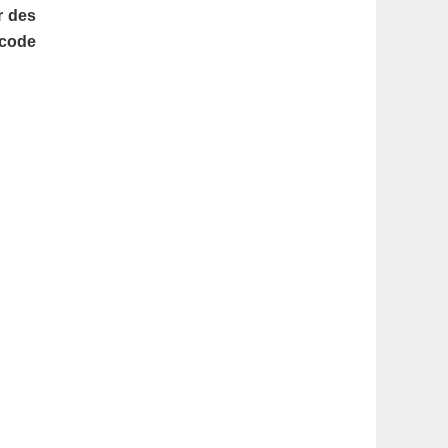
latérale
r des
 code
1