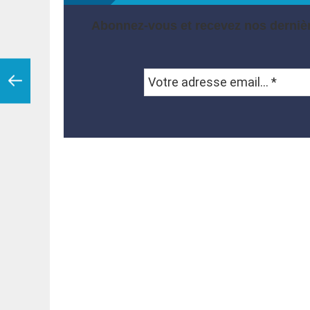
Abonnez-vous et recevez nos dernièr
Votre
adresse
email...
*