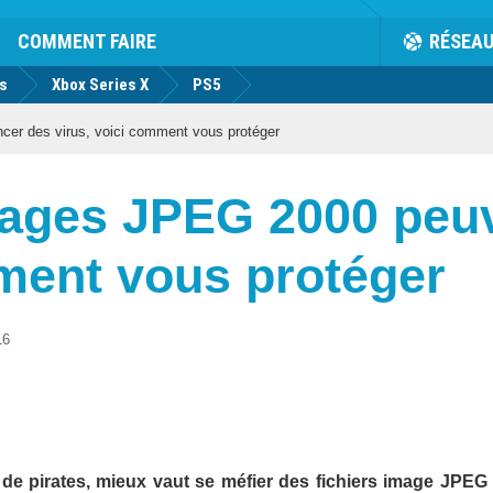
COMMENT FAIRE
RÉSEA
us
Xbox Series X
PS5
cer des virus, voici comment vous protéger
images JPEG 2000 peu
mment vous protéger
16
 de pirates, mieux vaut se méfier des fichiers image JPEG