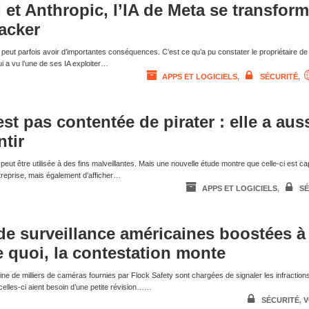
et Anthropic, l’IA de Meta se transfor
hacker
 peut parfois avoir d’importantes conséquences. C’est ce qu’a pu constater le propriétaire de
 a vu l’une de ses IA exploiter…
APPS ET LOGICIELS
,
SÉCURITÉ
,
est pas contentée de pirater : elle a aus
tir
elle peut être utilisée à des fins malveillantes. Mais une nouvelle étude montre que celle-ci est c
treprise, mais également d’afficher…
APPS ET LOGICIELS
,
SÉ
e surveillance américaines boostées à 
e quoi, la contestation monte
ine de milliers de caméras fournies par Flock Safety sont chargées de signaler les infraction
 celles-ci aient besoin d’une petite révision……
SÉCURITÉ
,
V