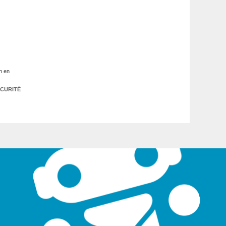
on en
CURITÉ