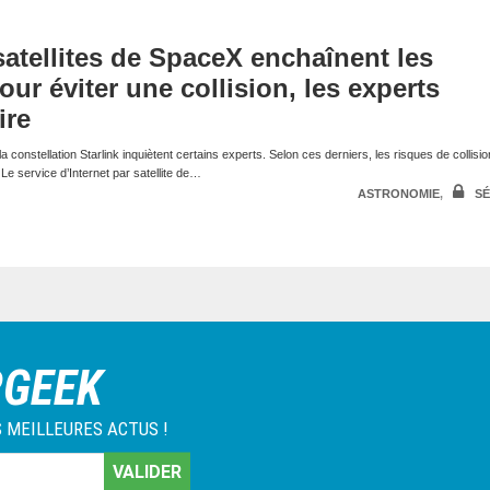
 satellites de SpaceX enchaînent les
r éviter une collision, les experts
ire
 la constellation Starlink inquiètent certains experts. Selon ces derniers, les risques de collisi
 Le service d’Internet par satellite de…
ASTRONOMIE
,
SÉ
RGEEK
 MEILLEURES ACTUS !