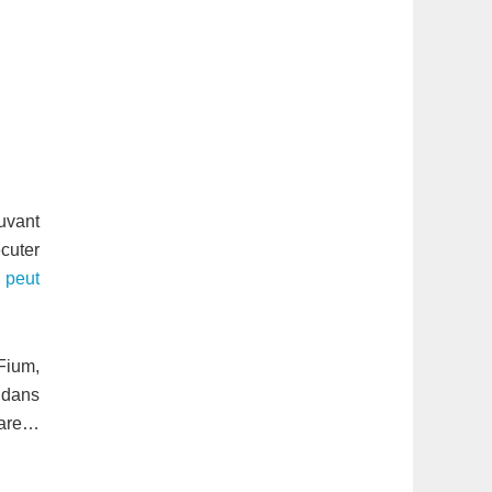
uvant
écuter
l peut
Fium,
 dans
lware…