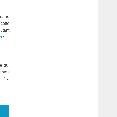
airie
cette
autant
s
:
e qui
entes
lité a