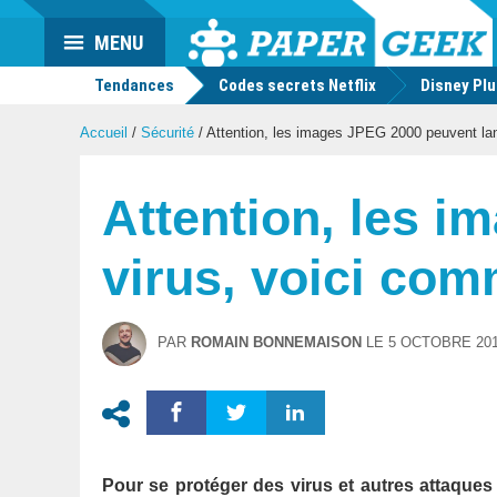
Actu
MENU
geek
Tendances
Codes secrets Netflix
Disney Pl
Accueil
/
Sécurité
/
Attention, les images JPEG 2000 peuvent lan
Attention, les 
virus, voici co
PAR
ROMAIN BONNEMAISON
LE
5 OCTOBRE 20
Pour se protéger des virus et autres attaques