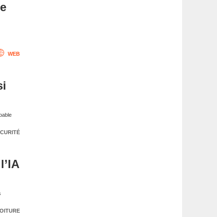
me
WEB
si
apable
CURITÉ
l’IA
s
OITURE