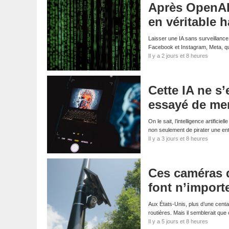
Après OpenAI 
en véritable 
Laisser une IA sans surveillance
Facebook et Instagram, Meta, qui
Il y a 2 jours et 8 heures
Cette IA ne s’
essayé de men
On le sait, l’intelligence artifici
non seulement de pirater une en
Il y a 3 jours et 8 heures
Ces caméras d
font n’import
Aux États-Unis, plus d’une centa
routières. Mais il semblerait que
Il y a 5 jours et 8 heures