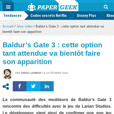
geek
Push
Dark
Facebook
Twitter
Youtube
Notification
MENU
Mode
Actu
geek
Tendances
Codes secrets Netflix
Disney Plus
Rec
Xbox
Accueil
/
Jeux video
/
Baldur’s Gate 3 : cette option tant attendue va
bientôt faire son apparition
Baldur’s Gate 3 : cette option
tant attendue va bientôt faire
son apparition
PAR
DAVID LAURENT
LE
23 FÉVRIER 2024
La communauté des moddeurs de Baldur’s Gate 3
rencontre des difficultés avec le jeu de Larian Studios.
Le développeur vient ainsi de confirmer que son jeu