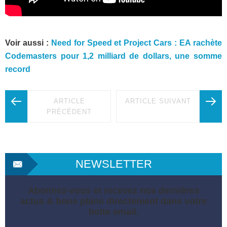
Voir aussi :
Need for Speed et Project Cars : EA rachète
Codemasters pour 1,2 milliard de dollars, une somme
record
ARTICLE
ARTICLE SUIVANT
PRÉCÉDENT
NEWSLETTER
Abonnez-vous et recevez nos dernières
actus & bons plans directement dans votre
boite email.