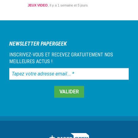
JEUX VIDEO
Il y a 1 semaine et 5 jours
NEWSLETTER PAPERGEEK
INSCRIVEZ-VOUS ET RECEVEZ GRATUITEMENT NOS
MEILLEURES ACTUS !
Tapez
votre
adresse
email...
*