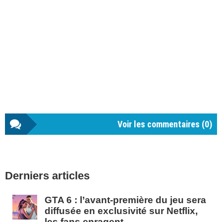
Voir les commentaires (
0
)
Barre
Derniers articles
latérale
1
GTA 6 : l’avant-première du jeu sera
diffusée en exclusivité sur Netflix,
les fans enragent