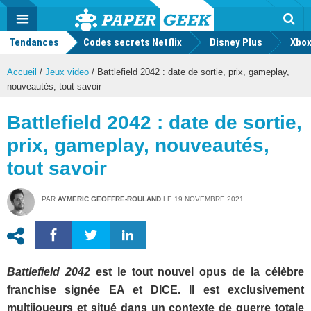
geek
Push
Dark
Facebook
Twitter
Youtube
Notification
MENU
Mode
Actu
geek
Tendances
Codes secrets Netflix
Disney Plus
Rec
Xbox
Accueil
/
Jeux video
/
Battlefield 2042 : date de sortie, prix, gameplay,
nouveautés, tout savoir
Battlefield 2042 : date de sortie,
prix, gameplay, nouveautés,
tout savoir
PAR
AYMERIC GEOFFRE-ROULAND
LE
19 NOVEMBRE 2021
Battlefield 2042
est le tout nouvel opus de la célèbre
franchise signée EA et DICE. Il est exclusivement
multijoueurs et situé dans un contexte de guerre totale