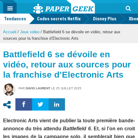
geek
Push
Dark
Facebook
Twitter
Youtube
Notification
MENU
Mode
Actu
geek
Tendances
Codes secrets Netflix
Disney Plus
Rec
Xbox
Accueil
/
Jeux video
/
Battlefield 6 se dévoile en vidéo, retour aux
sources pour la franchise d’Electronic Arts
Battlefield 6 se dévoile en
vidéo, retour aux sources pour
la franchise d’Electronic Arts
PAR
DAVID LAURENT
LE
25 JUILLET 2025
Electronic Arts vient de publier la toute première bande-
annonce du très attendu
Battlefield 6
. Et, si l’on en croit
les images de la campagne solo, il semblerait bien que