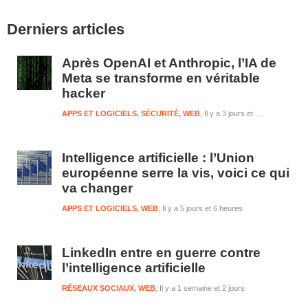
Barre
Derniers articles
latérale
1
Après OpenAI et Anthropic, l’IA de
Meta se transforme en véritable
hacker
APPS ET LOGICIELS
,
SÉCURITÉ
,
WEB
Il y a 3 jours et 6 heures
Intelligence artificielle : l’Union
européenne serre la vis, voici ce qui
va changer
APPS ET LOGICIELS
,
WEB
Il y a 5 jours et 6 heures
LinkedIn entre en guerre contre
l’intelligence artificielle
RÉSEAUX SOCIAUX
,
WEB
Il y a 1 semaine et 2 jours