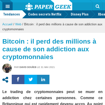
geek
Push
Dark
Facebook
Twitter
Youtube
Notification
MENU
Mode
Actu
geek
Tendances
Codes secrets Netflix
Disney Plus
Rec
Xbox
Accueil
/
Web
/
Bitcoin : il perd des millions à cause de son addiction aux
cryptomonnaies
Bitcoin : il perd des millions à
cause de son addiction aux
cryptomonnaies
PAR
DAVID DOUÏEB
LE
31 MAI 2021
Le trading de cryptomonnaies peut se muer en
addiction chez certaines personnes. Comme ce
Britannique qui est rapidement devenu accro. Au point