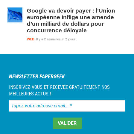
Google va devoir payer : l’Union
européenne inflige une amende
d’un milliard de dollars pour
concurrence déloyale
WEB
Il y a 2 semaines et 2 jours
NEWSLETTER PAPERGEEK
INSCRIVEZ-VOUS ET RECEVEZ GRATUITEMENT NOS
MEILLEURES ACTUS !
Tapez
votre
adresse
email...
*