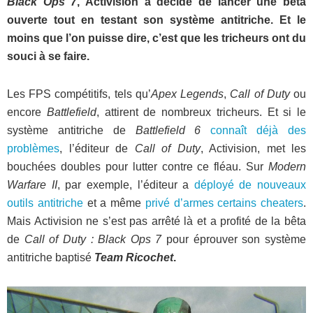
Black Ops 7
, Activision a décidé de lancer une bêta
ouverte tout en testant son système antitriche. Et le
moins que l’on puisse dire, c’est que les tricheurs ont du
souci à se faire.
Les FPS compétitifs, tels qu’
Apex Legends
,
Call of Duty
ou
encore
Battlefield
, attirent de nombreux tricheurs. Et si le
système antitriche de
Battlefield 6
connaît déjà des
problèmes
, l’éditeur de
Call of Duty
, Activision, met les
bouchées doubles pour lutter contre ce fléau. Sur
Modern
Warfare II
, par exemple, l’éditeur a
déployé de nouveaux
outils antitriche
et a même
privé d’armes certains cheaters
.
Mais Activision ne s’est pas arrêté là et a profité de la bêta
de
Call of Duty : Black Ops 7
pour éprouver son système
antitriche baptisé
Team Ricochet
.