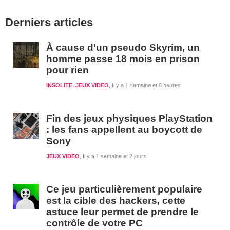
Barre
Derniers articles
latérale
1
À cause d’un pseudo Skyrim, un
homme passe 18 mois en prison
pour rien
INSOLITE
,
JEUX VIDEO
Il y a 1 semaine et 8 heures
Fin des jeux physiques PlayStation
: les fans appellent au boycott de
Sony
JEUX VIDEO
Il y a 1 semaine et 2 jours
Ce jeu particulièrement populaire
est la cible des hackers, cette
astuce leur permet de prendre le
contrôle de votre PC