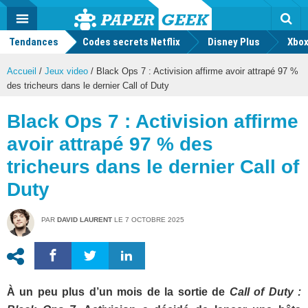
geek
Push
Dark
Facebook
Twitter
Youtube
Notification
MENU
Mode
Actu
geek
Tendances
Codes secrets Netflix
Disney Plus
Rec
Xbox
Accueil
/
Jeux video
/
Black Ops 7 : Activision affirme avoir attrapé 97 %
des tricheurs dans le dernier Call of Duty
Black Ops 7 : Activision affirme
avoir attrapé 97 % des
tricheurs dans le dernier Call of
Duty
PAR
DAVID LAURENT
LE
7 OCTOBRE 2025
À un peu plus d’un mois de la sortie de
Call of Duty :