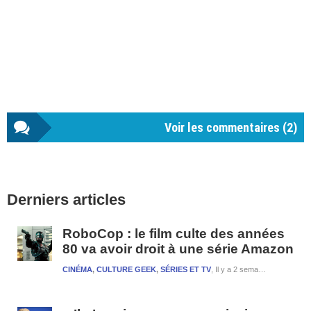
Voir les commentaires (
2
)
Barre
Derniers articles
latérale
1
RoboCop : le film culte des années
80 va avoir droit à une série Amazon
CINÉMA
,
CULTURE GEEK
,
SÉRIES ET TV
Il y a 2 semaines et 4 jours