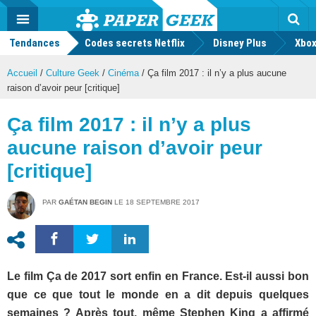
geek
Push
Dark
Facebook
Twitter
Youtube
Notification
MENU
Mode
Actu
geek
Tendances
Codes secrets Netflix
Disney Plus
Rec
Xbox
Accueil
/
Culture Geek
/
Cinéma
/
Ça film 2017 : il n’y a plus aucune
raison d’avoir peur [critique]
Ça film 2017 : il n’y a plus
aucune raison d’avoir peur
[critique]
PAR
GAÉTAN BEGIN
LE
18 SEPTEMBRE 2017
Le film Ça de 2017 sort enfin en France. Est-il aussi bon
que ce que tout le monde en a dit depuis quelques
semaines ? Après tout, même Stephen King a affirmé