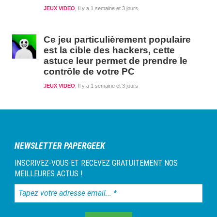
JEUX VIDEO
Il y a 1 semaine et 3 jours
Ce jeu particulièrement populaire
est la cible des hackers, cette
astuce leur permet de prendre le
contrôle de votre PC
JEUX VIDEO
Il y a 1 semaine et 3 jours
NEWSLETTER PAPERGEEK
INSCRIVEZ-VOUS ET RECEVEZ GRATUITEMENT NOS
MEILLEURES ACTUS !
Tapez
votre
adresse