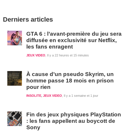
Barre
Derniers articles
latérale
1
GTA 6 : l’avant-première du jeu sera
diffusée en exclusivité sur Netflix,
les fans enragent
JEUX VIDEO
Il y a 22 heures et 15 minutes
À cause d’un pseudo Skyrim, un
homme passe 18 mois en prison
pour rien
INSOLITE
,
JEUX VIDEO
Il y a 1 semaine et 1 jour
Fin des jeux physiques PlayStation
: les fans appellent au boycott de
Sony