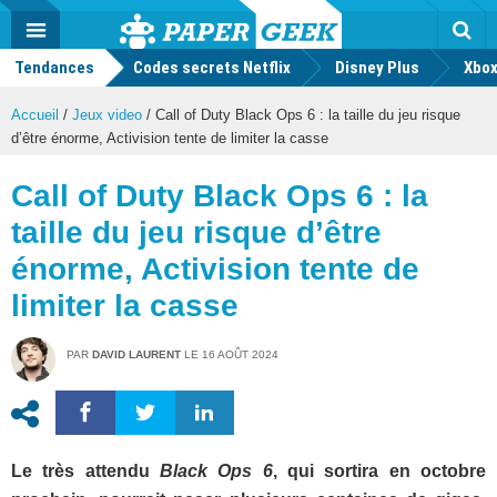
geek
Push
Dark
Facebook
Twitter
Youtube
Notification
MENU
Mode
Actu
geek
Tendances
Codes secrets Netflix
Disney Plus
Rec
Xbox
Accueil
/
Jeux video
/
Call of Duty Black Ops 6 : la taille du jeu risque
d’être énorme, Activision tente de limiter la casse
Call of Duty Black Ops 6 : la
taille du jeu risque d’être
énorme, Activision tente de
limiter la casse
PAR
DAVID LAURENT
LE
16 AOÛT 2024
Le très attendu
Black Ops 6
, qui sortira en octobre