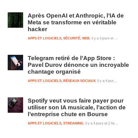
Après OpenAI et Anthropic, l’IA de
Meta se transforme en véritable
hacker
APPS ET LOGICIELS
,
SÉCURITÉ
,
WEB
Il y a 3 jours et 2 heures
Telegram retiré de l’App Store :
Pavel Durov dénonce un incroyable
chantage organisé
APPS ET LOGICIELS
,
RÉSEAUX SOCIAUX
Il y a 4 jours et 2 heures
Spotify veut vous faire payer pour
utiliser son IA musicale, l’action de
l’entreprise chute en Bourse
APPS ET LOGICIELS
,
STREAMING
Il y a 4 jours et 2 heures