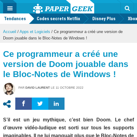
geek
Push
Dark
Facebook
Twitter
Youtube
Notification
MENU
Mode
Actu
geek
Tendances
Codes secrets Netflix
Disney Plus
Rec
Xbox
Accueil
/
Apps et Logiciels
/
Ce programmeur a créé une version de
Doom jouable dans le Bloc-Notes de Windows !
Ce programmeur a créé une
version de Doom jouable dans
le Bloc-Notes de Windows !
PAR
DAVID LAURENT
LE
11 OCTOBRE 2022
S’il est un jeu mythique, c’est bien Doom. Le chef
d’œuvre vidéo-ludique est sorti sur tous les supports
imaginables. Il ne lui manquait plus que le Bloc-Notes de