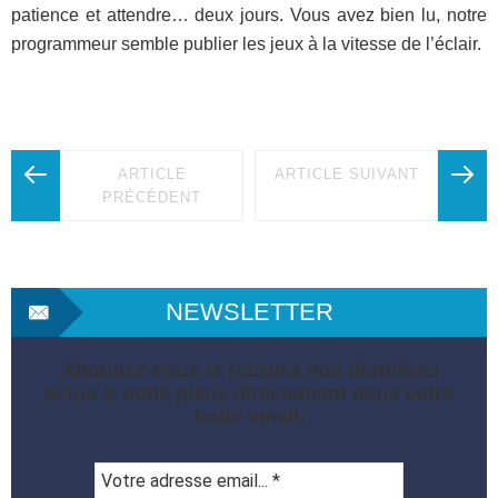
patience et attendre… deux jours. Vous avez bien lu, notre
programmeur semble publier les jeux à la vitesse de l’éclair.
ARTICLE
ARTICLE SUIVANT
PRÉCÉDENT
NEWSLETTER
Abonnez-vous et recevez nos dernières
actus & bons plans directement dans votre
boite email.
Votre
adresse