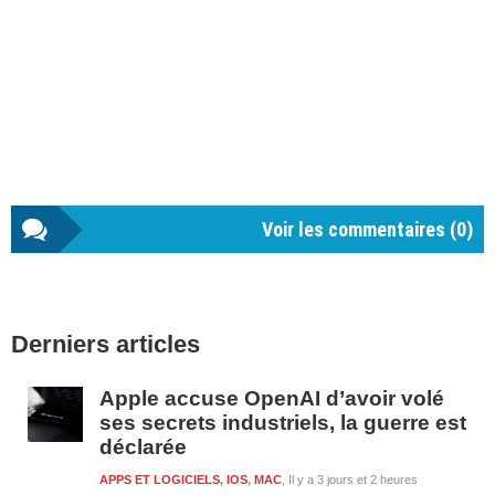
Voir les commentaires (
0
)
Barre
Derniers articles
latérale
1
Apple accuse OpenAI d’avoir volé
ses secrets industriels, la guerre est
déclarée
APPS ET LOGICIELS
,
IOS
,
MAC
Il y a 3 jours et 2 heures