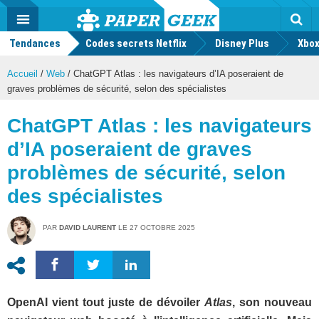
geek
Push
Dark
Facebook
Twitter
Youtube
Notification
MENU
Mode
Actu
geek
Tendances
Codes secrets Netflix
Disney Plus
Rec
Xbox
Accueil
/
Web
/
ChatGPT Atlas : les navigateurs d’IA poseraient de
graves problèmes de sécurité, selon des spécialistes
ChatGPT Atlas : les navigateurs
d’IA poseraient de graves
problèmes de sécurité, selon
des spécialistes
PAR
DAVID LAURENT
LE
27 OCTOBRE 2025
OpenAI vient tout juste de dévoiler
Atlas
, son nouveau