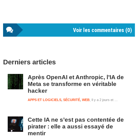
Voir les commentaires (
0
)
Barre
Derniers articles
latérale
1
Après OpenAI et Anthropic, l’IA de
Meta se transforme en véritable
hacker
APPS ET LOGICIELS
,
SÉCURITÉ
,
WEB
Il y a 2 jours et 13 heures
Cette IA ne s’est pas contentée de
pirater : elle a aussi essayé de
mentir