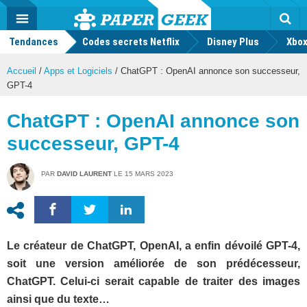
geek
Push
Dark
Facebook
Twitter
Youtube
Notification
MENU
Mode
Actu
geek
Tendances
Codes secrets Netflix
Disney Plus
Rec
Xbox
Accueil
/
Apps et Logiciels
/
ChatGPT : OpenAI annonce son successeur,
GPT-4
ChatGPT : OpenAI annonce son
successeur, GPT-4
PAR
DAVID LAURENT
LE
15 MARS 2023
Le créateur de ChatGPT, OpenAI, a enfin dévoilé GPT-4,
soit une version améliorée de son prédécesseur,
ChatGPT. Celui-ci serait capable de traiter des images
ainsi que du texte…