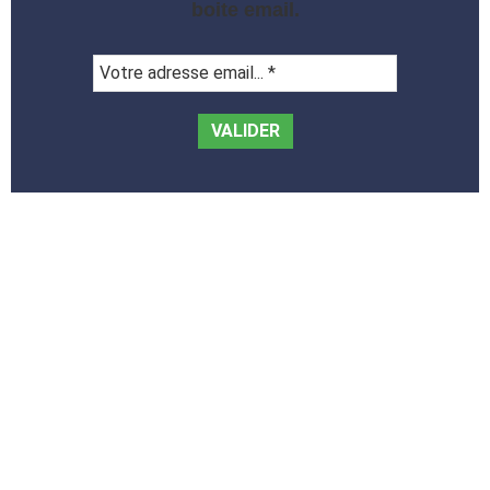
boite email.
Votre
adresse
email...
*