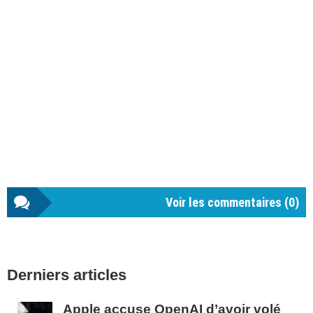
Voir les commentaires (
0
)
Barre
Derniers articles
latérale
1
Apple accuse OpenAI d’avoir volé