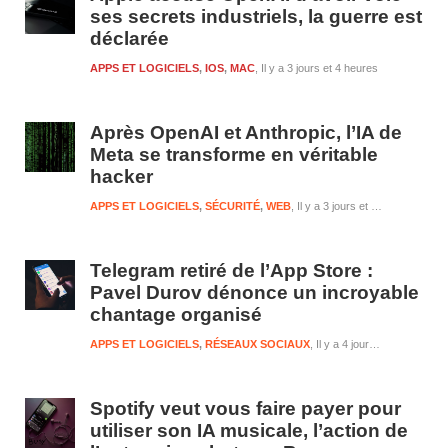
ses secrets industriels, la guerre est
déclarée
APPS ET LOGICIELS
,
IOS
,
MAC
Il y a 3 jours et 4 heures
Après OpenAI et Anthropic, l’IA de
Meta se transforme en véritable
hacker
APPS ET LOGICIELS
,
SÉCURITÉ
,
WEB
Il y a 3 jours et 4 heures
Telegram retiré de l’App Store :
Pavel Durov dénonce un incroyable
chantage organisé
APPS ET LOGICIELS
,
RÉSEAUX SOCIAUX
Il y a 4 jours et 4 heures
Spotify veut vous faire payer pour
utiliser son IA musicale, l’action de