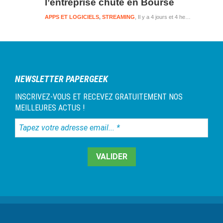
l’entreprise chute en Bourse
APPS ET LOGICIELS
,
STREAMING
Il y a 4 jours et 4 heures
NEWSLETTER PAPERGEEK
INSCRIVEZ-VOUS ET RECEVEZ GRATUITEMENT NOS
MEILLEURES ACTUS !
Tapez
votre
adresse
email...
*