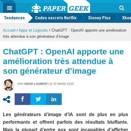
geek
Push
Dark
Facebook
Twitter
Youtube
Notification
MENU
Mode
Actu
geek
Tendances
Codes secrets Netflix
Disney Plus
Rec
Xbox
Accueil
/
Apps et Logiciels
/
ChatGPT : OpenAI apporte une amélioration
très attendue à son générateur d’image
ChatGPT : OpenAI apporte une
amélioration très attendue à
son générateur d’image
PAR
DAVID LAURENT
LE
28 MARS 2025
Les générateurs d’image d’IA sont de plus en plus
performants et offrent parfois des résultats bluffants.
Mais la plupart d’entre eux sont incapables d’afficher