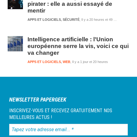
pirater : elle a aussi essayé de
mentir
APPS ET LOGICIELS
,
SÉCURITÉ
Il y a 20 heures et 49 minutes
Intelligence artificielle : l’Union
européenne serre la vis, voici ce qui
va changer
APPS ET LOGICIELS
,
WEB
Il y a 1 jour et 20 heures
NEWSLETTER PAPERGEEK
INSCRIVEZ-VOUS ET RECEVEZ GRATUITEMENT NOS
MEILLEURES ACTUS !
Tapez
votre