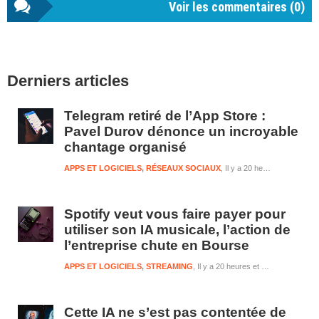
Voir les commentaires (
0
)
Barre
Derniers articles
latérale
1
Telegram retiré de l’App Store :
Pavel Durov dénonce un incroyable
chantage organisé
APPS ET LOGICIELS
,
RÉSEAUX SOCIAUX
Il y a 20 heures et 47 minutes
Spotify veut vous faire payer pour
utiliser son IA musicale, l’action de
l’entreprise chute en Bourse
APPS ET LOGICIELS
,
STREAMING
Il y a 20 heures et 48 minutes
Cette IA ne s’est pas contentée de