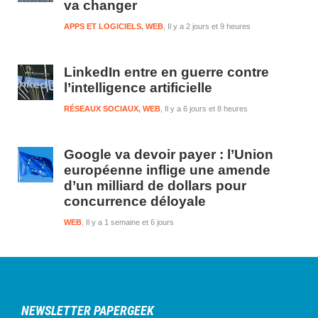
va changer
APPS ET LOGICIELS
,
WEB
Il y a 2 jours et 9 heures
LinkedIn entre en guerre contre
l’intelligence artificielle
RÉSEAUX SOCIAUX
,
WEB
Il y a 6 jours et 8 heures
Google va devoir payer : l’Union
européenne inflige une amende
d’un milliard de dollars pour
concurrence déloyale
WEB
Il y a 1 semaine et 6 jours
NEWSLETTER PAPERGEEK