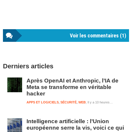
Voir les commentaires (
1
)
Barre
Derniers articles
latérale
1
Après OpenAI et Anthropic, l’IA de
Meta se transforme en véritable
hacker
APPS ET LOGICIELS
,
SÉCURITÉ
,
WEB
Il y a 10 heures et 12 minutes
Intelligence artificielle : l’Union
européenne serre la vis, voici ce qui