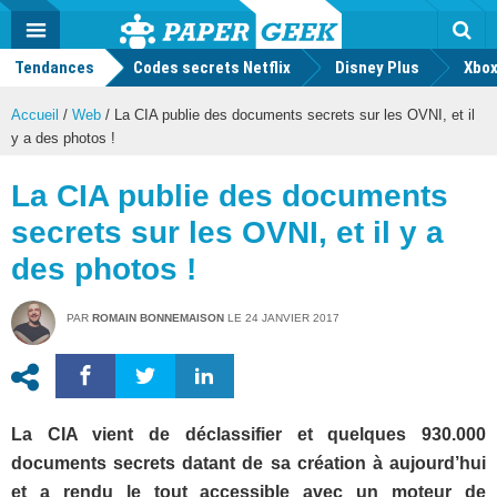
geek
Push
Dark
Facebook
Twitter
Youtube
Notification
MENU
Mode
Actu
geek
Tendances
Codes secrets Netflix
Disney Plus
Rec
Xbox
Accueil
/
Web
/
La CIA publie des documents secrets sur les OVNI, et il
y a des photos !
La CIA publie des documents
secrets sur les OVNI, et il y a
des photos !
PAR
ROMAIN BONNEMAISON
LE
24 JANVIER 2017
La CIA vient de déclassifier et quelques 930.000
documents secrets datant de sa création à aujourd’hui
et a rendu le tout accessible avec un moteur de