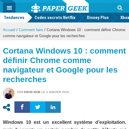
geek
Push
Dark
Facebook
Twitter
Youtube
Notification
MENU
Mode
Actu
geek
Tendances
Codes secrets Netflix
Disney Plus
Rec
Xbox
Accueil
/
Comment faire
/
Cortana Windows 10 : comment définir Chrome
comme navigateur et Google pour les recherches
Cortana Windows 10 : comment
définir Chrome comme
navigateur et Google pour les
recherches
PAR
DAVID IGUE
LE
3 JANVIER 2018
Windows 10 est un excellent système d’exploitation,