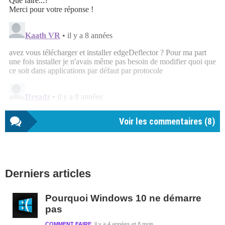
Voir les commentaires (
8
)
Barre
Derniers articles
latérale
1
Pourquoi Windows 10 ne démarre
pas
COMMENT FAIRE
Il y a 4 années et 8 mois