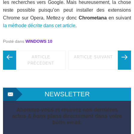
les recherches vers Google. Mais heureusement, la chose
reste possible puisqu’on peut installer des extensions
Chrome sur Opera. Mettez-y donc
Chrometana
en suivant
la méthode décrite dans cet article
.
Posté dans
WINDOWS 10
ARTICLE
ARTICLE SUIVANT
PRÉCÉDENT
NEWSLETTER
Abonnez-vous et recevez nos dernières
actus & bons plans directement dans votre
boite email.