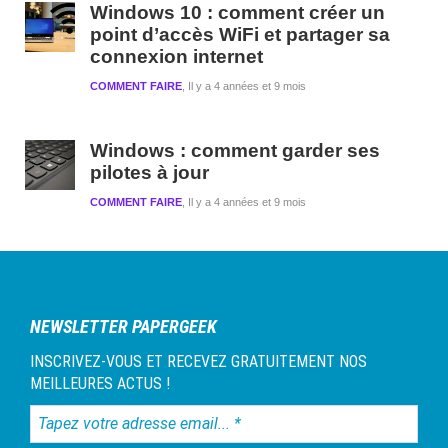
Windows 10 : comment créer un
point d’accès WiFi et partager sa
connexion internet
COMMENT FAIRE
Il y a 4 années et 9 mois
Windows : comment garder ses
pilotes à jour
COMMENT FAIRE
Il y a 4 années et 9 mois
NEWSLETTER PAPERGEEK
INSCRIVEZ-VOUS ET RECEVEZ GRATUITEMENT NOS
MEILLEURES ACTUS !
Tapez
votre