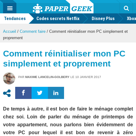
geek
Push
Dark
Facebook
Twitter
Youtube
Notification
MENU
Mode
Actu
geek
Tendances
Codes secrets Netflix
Disney Plus
Rec
Xbox
Accueil
/
Comment faire
/
Comment réinitialiser mon PC simplement et
proprement
Comment réinitialiser mon PC
simplement et proprement
PAR
MAXIME LANCELIN-GOLBERY
LE
10 JANVIER 2017
De temps à autre, il est bon de faire le ménage complet
chez soi. Loin de parler du ménage de printemps de
votre appartement, nous parlons bien évidemment de
votre PC pour lequel il est bon de revenir à zéro