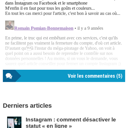
Voir les commentaires (
5
)
Barre
Derniers articles
latérale
1
Instagram : comment désactiver le
statut « en ligne »