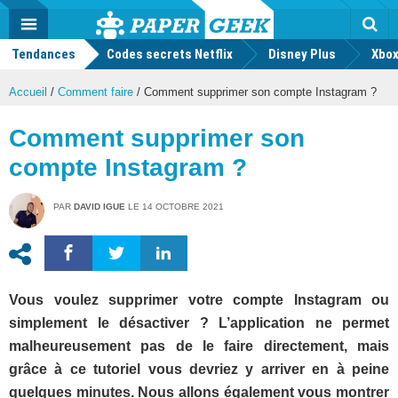
geek
Push
Dark
Facebook
Twitter
Youtube
Notification
MENU
Mode
Actu
geek
Tendances
Codes secrets Netflix
Disney Plus
Rec
Xbox
Accueil
/
Comment faire
/
Comment supprimer son compte Instagram ?
Comment supprimer son
compte Instagram ?
PAR
DAVID IGUE
LE
14 OCTOBRE 2021
Vous voulez supprimer votre compte Instagram ou
simplement le désactiver ? L’application ne permet
malheureusement pas de le faire directement, mais
grâce à ce tutoriel vous devriez y arriver en à peine
quelques minutes. Nous allons également vous montrer