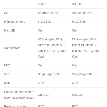
8 MP
3D 8 MP
OS
Android 9.0 Pie
Android 9.0 Pie
Mémoire interne
64/128 Go
64/128 Go
MicroSD
Oui
Oui
WiFi a/b/g/ac, WiFi
WiFi a/b/g/ac, WiFi
Direct, Bluetooth 5.0,
Direct, Bluetooth 5.0,
Connectivité
certifié DNLA, Google
certifié DNLA, Google
Cast
Cast
NFC
Oui
Oui
SoC
Snapdragon 845
Snapdragon 845
RAM
4 Go
4 Go
Capteur d’empreintes /
Oui / Oui
Oui / Oui
reconnaissance faciale
Résistance à l’eau
IP67
IP67