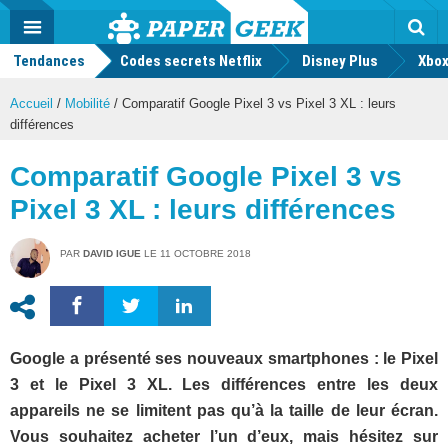
geek
Push
Dark
Facebook
Twitter
Youtube
Notification
MENU
Mode
Actu
geek
Tendances
Codes secrets Netflix
Disney Plus
Rec
Xbox
Accueil
/
Mobilité
/
Comparatif Google Pixel 3 vs Pixel 3 XL : leurs
différences
Comparatif Google Pixel 3 vs
Pixel 3 XL : leurs différences
PAR
DAVID IGUE
LE
11 OCTOBRE 2018
Google a présenté ses nouveaux smartphones : le Pixel
3 et le Pixel 3 XL. Les différences entre les deux
appareils ne se limitent pas qu’à la taille de leur écran.
Vous souhaitez acheter l’un d’eux, mais hésitez sur