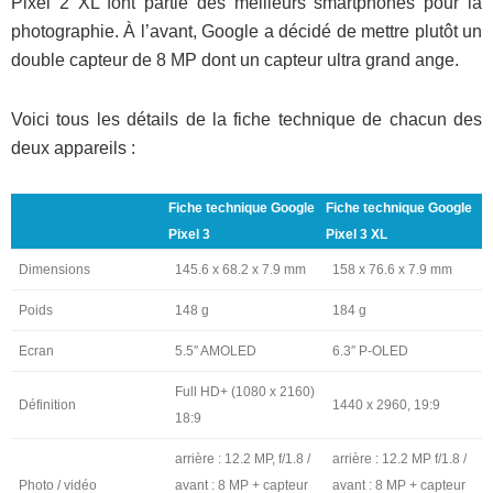
Pixel 2 XL font partie des meilleurs smartphones pour la
photographie. À l’avant, Google a décidé de mettre plutôt un
double capteur de 8 MP dont un capteur ultra grand ange.
Voici tous les détails de la fiche technique de chacun des
deux appareils :
Fiche technique Google
Fiche technique Google
Pixel 3
Pixel 3 XL
Dimensions
145.6 x 68.2 x 7.9 mm
158 x 76.6 x 7.9 mm
Poids
148 g
184 g
Ecran
5.5″ AMOLED
6.3″ P-OLED
Full HD+ (1080 x 2160)
Définition
1440 x 2960, 19:9
18:9
arrière : 12.2 MP, f/1.8 /
arrière : 12.2 MP f/1.8 /
Photo / vidéo
avant : 8 MP + capteur
avant : 8 MP + capteur