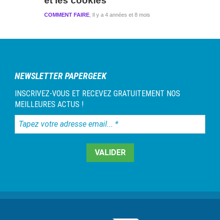
et les cookies
COMMENT FAIRE
Il y a 4 années et 8 mois
NEWSLETTER PAPERGEEK
INSCRIVEZ-VOUS ET RECEVEZ GRATUITEMENT NOS
MEILLEURES ACTUS !
Tapez
votre
adresse
email...
*