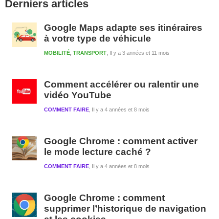
Derniers articles
latérale
1
Google Maps adapte ses itinéraires
à votre type de véhicule
MOBILITÉ
,
TRANSPORT
Il y a 3 années et 11 mois
Comment accélérer ou ralentir une
vidéo YouTube
COMMENT FAIRE
Il y a 4 années et 8 mois
Google Chrome : comment activer
le mode lecture caché ?
COMMENT FAIRE
Il y a 4 années et 8 mois
Google Chrome : comment
supprimer l’historique de navigation