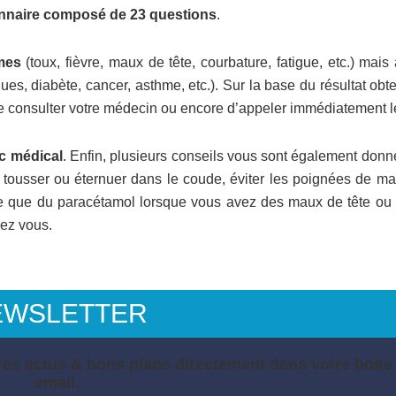
onnaire composé de 23 questions
.
mes
(toux, fièvre, maux de tête, courbature, fatigue, etc.) mais
s, diabète, cancer, asthme, etc.). Sur la base du résultat obte
de consulter votre médecin ou encore d’appeler immédiatement l
ic médical
. Enfin, plusieurs conseils vous sont également donn
 tousser ou éternuer dans le coude, éviter les poignées de ma
e que du paracétamol lorsque vous avez des maux de tête ou 
hez vous.
EWSLETTER
es actus & bons plans directement dans votre boite
email.