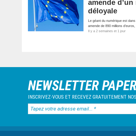
amende d’un m
déloyale
Le géant du numérique est dans l
amende de 890 millions d’euros,
Il y a 2 semaines et 1 jour
NEWSLETTER PAPE
INSCRIVEZ-VOUS ET RECEVEZ GRATUITEMENT NOS
Tapez
votre
adresse
email...
*