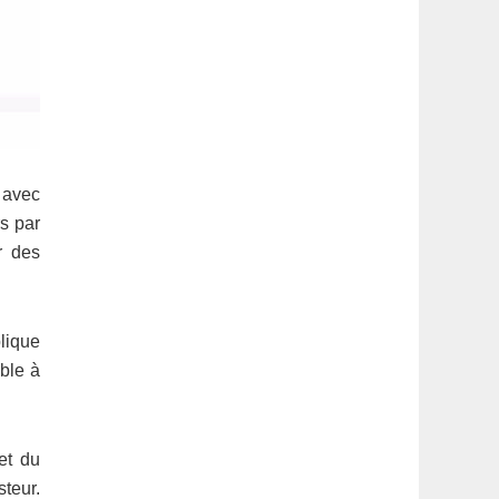
 avec
s par
r des
plique
ible à
et du
teur.