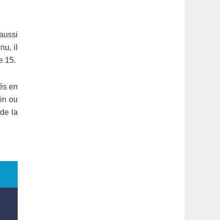
 aussi
nu, il
e 15.
és en
in ou
de la