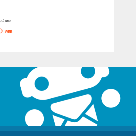
ce à une
WEB