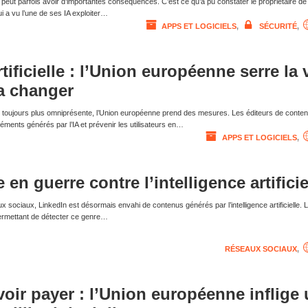
 peut parfois avoir d’importantes conséquences. C’est ce qu’a pu constater le propriétaire de
 a vu l’une de ses IA exploiter…
APPS ET LOGICIELS
,
SÉCURITÉ
,
rtificielle : l’Union européenne serre la 
va changer
elle toujours plus omniprésente, l’Union européenne prend des mesures. Les éditeurs de conte
éments générés par l’IA et prévenir les utilisateurs en…
APPS ET LOGICIELS
,
 en guerre contre l’intelligence artificie
ux sociaux, LinkedIn est désormais envahi de contenus générés par l’intelligence artificielle. L
ermettant de détecter ce genre…
RÉSEAUX SOCIAUX
,
oir payer : l’Union européenne inflige