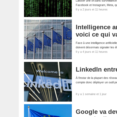
Laisser une IA sans surveillance
Facebook et Instagram, Meta, qui
Il y a 2 jours et 11 heures
Intelligence a
voici ce qui 
Face à une intelligence artifici
doivent désormais signaler les él
Il y a 4 jours et 11 heures
LinkedIn entre
À l’instar de la plupart des résea
compte donc déployer un outil p
Il y a 1 semaine et 1 jour
Google va dev