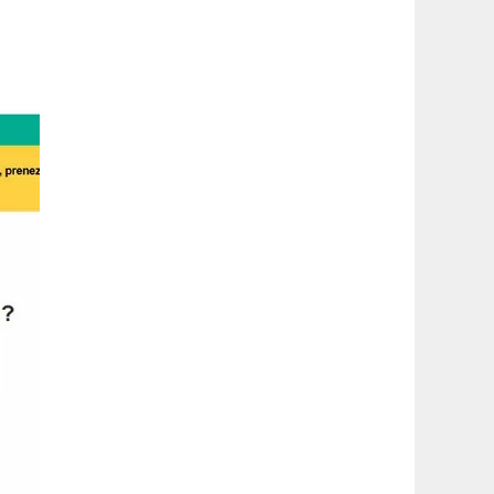
latérale
1