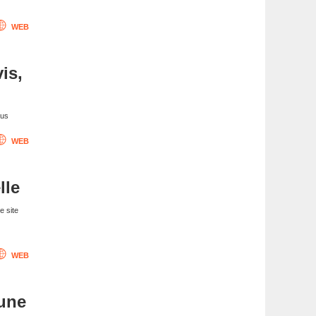
WEB
vis,
nus
WEB
lle
e site
WEB
 une