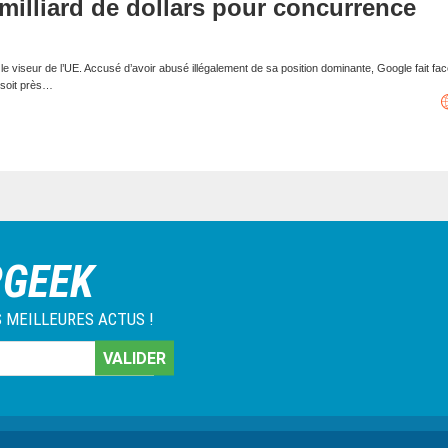
illiard de dollars pour concurrence
e viseur de l’UE. Accusé d’avoir abusé illégalement de sa position dominante, Google fait fa
 soit près…
RGEEK
 MEILLEURES ACTUS !