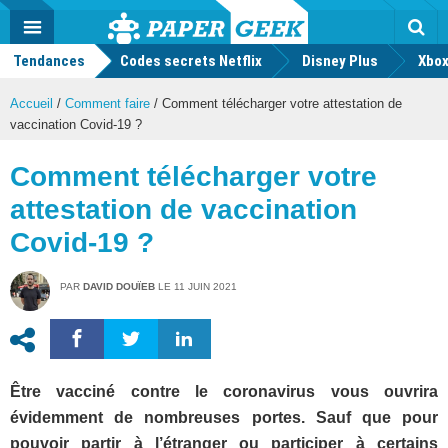
geek
Push
Dark
Facebook
Twitter
Youtube
Notification
MENU
Mode
Actu
geek
Tendances
Codes secrets Netflix
Disney Plus
Rec
Xbox
Accueil
/
Comment faire
/
Comment télécharger votre attestation de
vaccination Covid-19 ?
Comment télécharger votre
attestation de vaccination
Covid-19 ?
PAR
DAVID DOUÏEB
LE
11 JUIN 2021
Être vacciné contre le coronavirus vous ouvrira
évidemment de nombreuses portes. Sauf que pour
pouvoir partir à l’étranger ou participer à certains