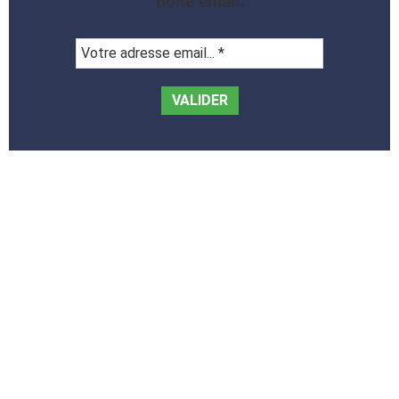
boite email.
Votre
adresse
email...
*