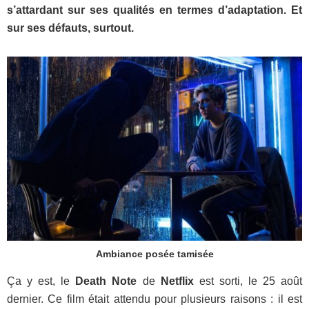
s’attardant sur ses qualités en termes d’adaptation. Et
sur ses défauts, surtout.
Ambiance posée tamisée
Ça y est, le
Death Note
de
Netflix
est sorti, le 25 août
dernier. Ce film était attendu pour plusieurs raisons : il est