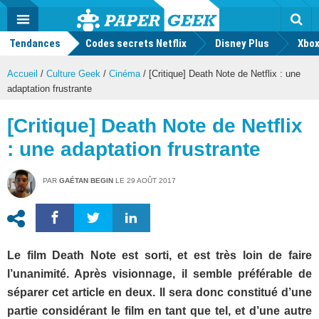
geek
Push
Dark
Facebook
Twitter
Youtube
Notification
MENU
Mode
Actu
geek
Tendances
Codes secrets Netflix
Disney Plus
Rec
Xbox
Accueil
/
Culture Geek
/
Cinéma
/
[Critique] Death Note de Netflix : une
adaptation frustrante
[Critique] Death Note de Netflix
: une adaptation frustrante
PAR
GAÉTAN BEGIN
LE
29 AOÛT 2017
Le film Death Note est sorti, et est très loin de faire
l’unanimité. Après visionnage, il semble préférable de
séparer cet article en deux. Il sera donc constitué d’une
partie considérant le film en tant que tel, et d’une autre