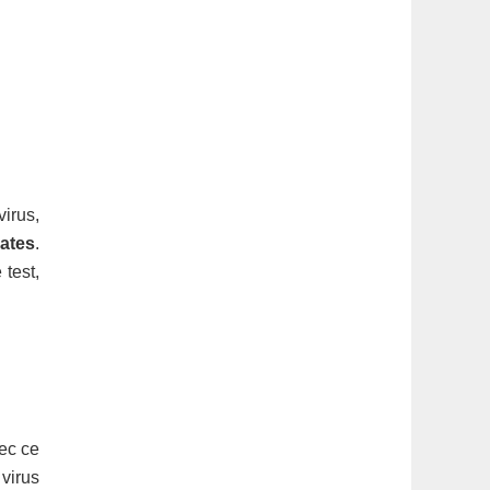
irus,
rates
.
test,
ec ce
virus