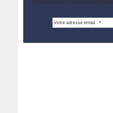
Abonnez-vous et recevez nos dernièr
Votre
adresse
email...
*