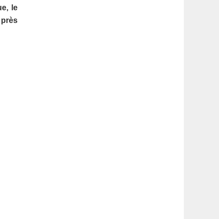
latérale
e, le
 près
1