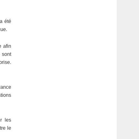
a été
que.
 afin
e sont
prise.
France
tions
r les
re le