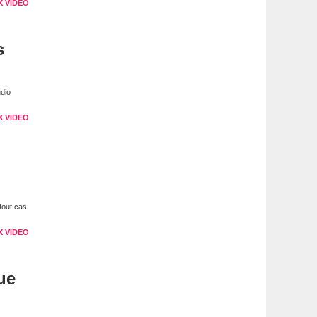
X VIDEO
s
dio
X VIDEO
tout cas
X VIDEO
ue