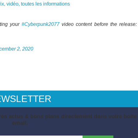
ix, vidéo, toutes les informations
ting your
#Cyberpunk2077
video content before the release:
cember 2, 2020
EWSLETTER
es actus & bons plans directement dans votre boite
email.