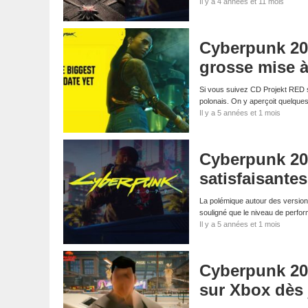
Il y a 4 années et 11 mois
Cyberpunk 207
grosse mise à
Si vous suivez CD Projekt RED s
polonais. On y aperçoit quelq
Il y a 5 années et 1 mois
Cyberpunk 20
satisfaisante
La polémique autour des version
souligné que le niveau de perf
Il y a 5 années et 1 mois
Cyberpunk 20
sur Xbox dès j