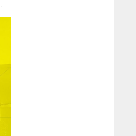
latérale
.
1