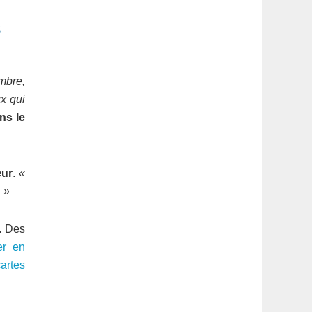
s
mbre,
x qui
ns le
œur
.
«
 »
. Des
er en
artes