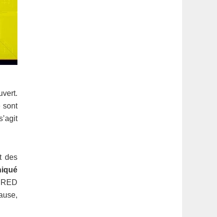
vert.
e sont
 s’agit
t des
niqué
t RED
cause,