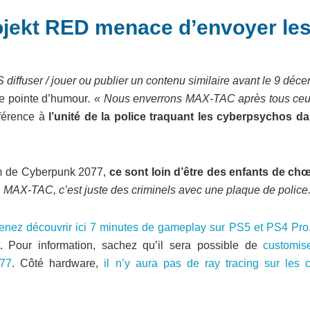
ojekt RED menace d’envoyer le
ffuser / jouer ou publier un contenu similaire avant le 9 déce
ite pointe d’humour
.
« Nous enverrons MAX-TAC après tous ceu
éférence à
l’unité de la police traquant les cyberpsychos da
om de Cyberpunk 2077,
ce sont loin d’être des enfants de ch
 MAX-TAC, c’est juste des criminels avec une plaque de police.
enez découvrir ici 7 minutes de gameplay sur PS5 et PS4 Pro
t. Pour information, sachez qu’il sera possible de
customis
077
. Côté hardware,
il n’y aura pas de ray tracing sur les c