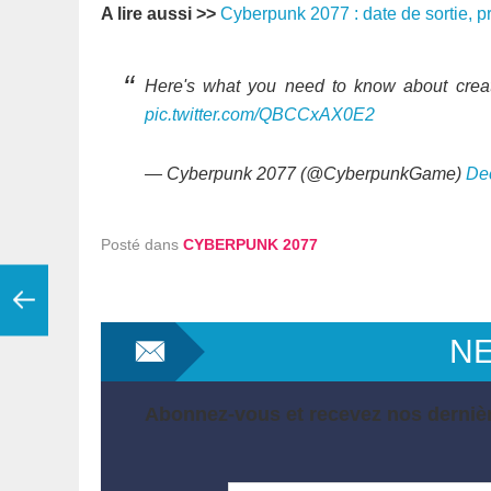
A lire aussi >>
Cyberpunk 2077 : date de sortie, pr
Here's what you need to know about crea
pic.twitter.com/QBCCxAX0E2
— Cyberpunk 2077 (@CyberpunkGame)
De
Posté dans
CYBERPUNK 2077
N
Abonnez-vous et recevez nos dernièr