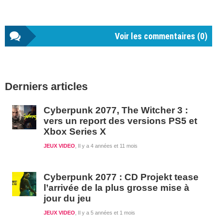
Voir les commentaires (
0
)
Barre
Derniers articles
latérale
1
Cyberpunk 2077, The Witcher 3 :
vers un report des versions PS5 et
Xbox Series X
JEUX VIDEO
Il y a 4 années et 11 mois
Cyberpunk 2077 : CD Projekt tease
l’arrivée de la plus grosse mise à
jour du jeu
JEUX VIDEO
Il y a 5 années et 1 mois