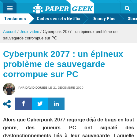
geek
Push
Dark
Facebook
Twitter
Youtube
Notification
MENU
Mode
Actu
geek
Tendances
Codes secrets Netflix
Disney Plus
Rec
Xbox
Accueil
/
Jeux video
/
Cyberpunk 2077 : un épineux problème de
sauvegarde corrompue sur PC
Cyberpunk 2077 : un épineux
problème de sauvegarde
corrompue sur PC
PAR
DAVID DOUÏEB
LE
21 DÉCEMBRE 2020
Alors que Cyberpunk 2077 regorge déjà de bugs en tout
genre, des joueurs PC ont signalé des
dysfonctionnements liés à leur sauvegarde. Laquelle