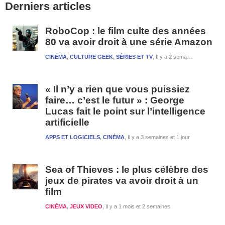
Derniers articles
latérale
1
RoboCop : le film culte des années
80 va avoir droit à une série Amazon
CINÉMA
,
CULTURE GEEK
,
SÉRIES ET TV
Il y a 2 semaines et 1 jour
« Il n’y a rien que vous puissiez
faire… c’est le futur » : George
Lucas fait le point sur l’intelligence
artificielle
APPS ET LOGICIELS
,
CINÉMA
Il y a 3 semaines et 1 jour
Sea of Thieves : le plus célèbre des
jeux de pirates va avoir droit à un
film
CINÉMA
,
JEUX VIDEO
Il y a 1 mois et 2 semaines