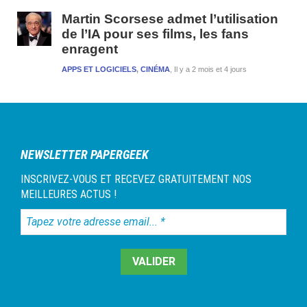
Martin Scorsese admet l’utilisation
de l’IA pour ses films, les fans
enragent
APPS ET LOGICIELS
,
CINÉMA
Il y a 2 mois et 4 jours
NEWSLETTER PAPERGEEK
INSCRIVEZ-VOUS ET RECEVEZ GRATUITEMENT NOS
MEILLEURES ACTUS !
Tapez
votre
adresse
email...
*