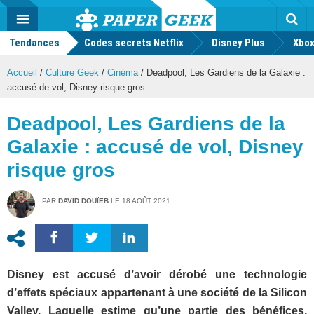
geek
Push
Dark
Facebook
Twitter
Youtube
Notification
MENU
Mode
Actu
geek
Tendances
Codes secrets Netflix
Disney Plus
Rec
Xbox
Accueil
/
Culture Geek
/
Cinéma
/
Deadpool, Les Gardiens de la Galaxie :
accusé de vol, Disney risque gros
Deadpool, Les Gardiens de la
Galaxie : accusé de vol, Disney
risque gros
PAR
DAVID DOUÏEB
LE
18 AOÛT 2021
Disney est accusé d’avoir dérobé une technologie
d’effets spéciaux appartenant à une société de la Silicon
Valley. Laquelle estime qu’une partie des bénéfices,