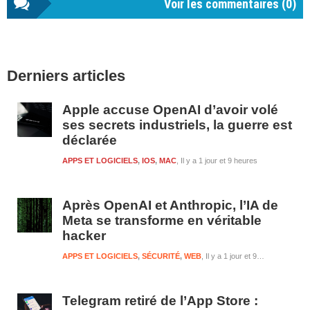
Voir les commentaires (
0
)
Barre
Derniers articles
latérale
1
Apple accuse OpenAI d’avoir volé
ses secrets industriels, la guerre est
déclarée
APPS ET LOGICIELS
,
IOS
,
MAC
Il y a 1 jour et 9 heures
Après OpenAI et Anthropic, l’IA de
Meta se transforme en véritable
hacker
APPS ET LOGICIELS
,
SÉCURITÉ
,
WEB
Il y a 1 jour et 9 heures
Telegram retiré de l’App Store :