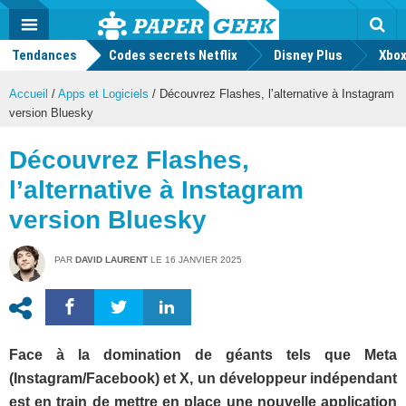
geek
Push
Dark
Facebook
Twitter
Youtube
Notification
MENU
Mode
Actu
geek
Tendances
Codes secrets Netflix
Disney Plus
Rec
Xbox
Accueil
/
Apps et Logiciels
/
Découvrez Flashes, l’alternative à Instagram
version Bluesky
Découvrez Flashes,
l’alternative à Instagram
version Bluesky
PAR
DAVID LAURENT
LE
16 JANVIER 2025
Face à la domination de géants tels que Meta
(Instagram/Facebook) et X, un développeur indépendant
est en train de mettre en place une nouvelle application