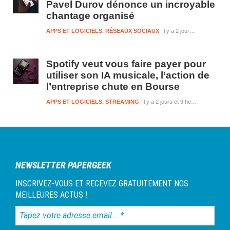
Pavel Durov dénonce un incroyable
chantage organisé
APPS ET LOGICIELS
,
RÉSEAUX SOCIAUX
Il y a 2 jours et 9 heures
Spotify veut vous faire payer pour
utiliser son IA musicale, l’action de
l’entreprise chute en Bourse
APPS ET LOGICIELS
,
STREAMING
Il y a 2 jours et 9 heures
NEWSLETTER PAPERGEEK
INSCRIVEZ-VOUS ET RECEVEZ GRATUITEMENT NOS
MEILLEURES ACTUS !
Tapez
votre