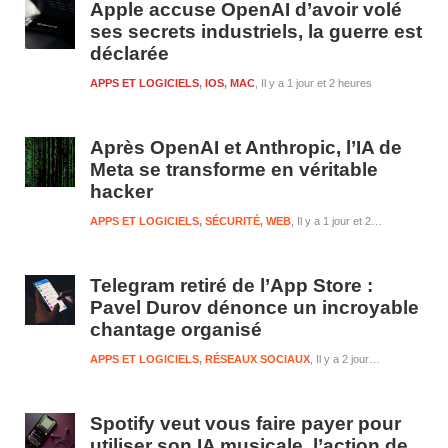
Apple accuse OpenAI d’avoir volé
ses secrets industriels, la guerre est
déclarée
APPS ET LOGICIELS
,
IOS
,
MAC
Il y a 1 jour et 2 heures
Après OpenAI et Anthropic, l’IA de
Meta se transforme en véritable
hacker
APPS ET LOGICIELS
,
SÉCURITÉ
,
WEB
Il y a 1 jour et 2 heures
Telegram retiré de l’App Store :
Pavel Durov dénonce un incroyable
chantage organisé
APPS ET LOGICIELS
,
RÉSEAUX SOCIAUX
Il y a 2 jours et 2 heures
Spotify veut vous faire payer pour
utiliser son IA musicale, l’action de