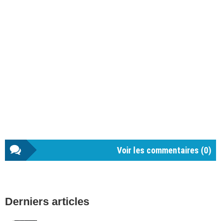
Voir les commentaires (
0
)
Barre
Derniers articles
latérale
1