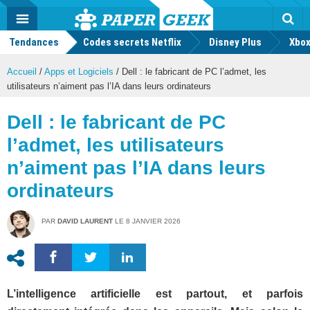
geek
Push
Dark
Facebook
Twitter
Youtube
Notification
MENU
Mode
Actu
geek
Tendances
Codes secrets Netflix
Disney Plus
Rec
Xbox
Accueil
/
Apps et Logiciels
/
Dell : le fabricant de PC l’admet, les
utilisateurs n’aiment pas l’IA dans leurs ordinateurs
Dell : le fabricant de PC
l’admet, les utilisateurs
n’aiment pas l’IA dans leurs
ordinateurs
PAR
DAVID LAURENT
LE
8 JANVIER 2026
L’intelligence artificielle est partout, et parfois