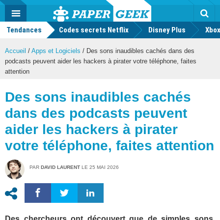
geek
Push
Dark
Facebook
Twitter
Youtube
Notification
MENU
Mode
Actu
geek
Tendances
Codes secrets Netflix
Disney Plus
Rec
Xbox
Accueil
/
Apps et Logiciels
/
Des sons inaudibles cachés dans des
podcasts peuvent aider les hackers à pirater votre téléphone, faites
attention
Des sons inaudibles cachés
dans des podcasts peuvent
aider les hackers à pirater
votre téléphone, faites attention
PAR
DAVID LAURENT
LE
25 MAI 2026
Des chercheurs ont découvert que de simples sons,