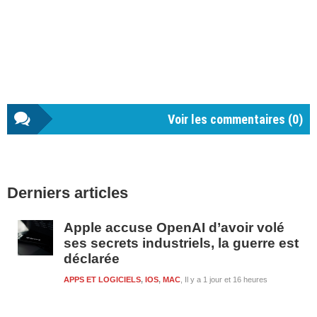
Voir les commentaires (
0
)
Barre
Derniers articles
latérale
1
Apple accuse OpenAI d’avoir volé
ses secrets industriels, la guerre est
déclarée
APPS ET LOGICIELS
,
IOS
,
MAC
Il y a 1 jour et 16 heures